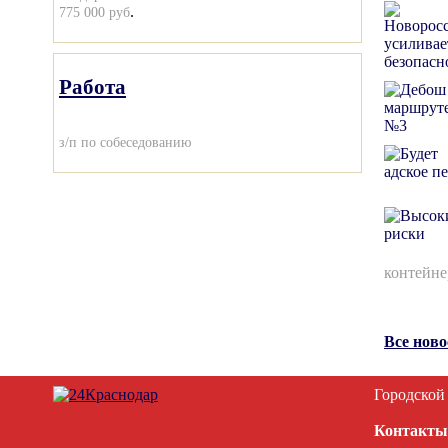
.
775 000 руб
Работа
з/п по собеседованию
контейне
Все нов
Городской
Контакты