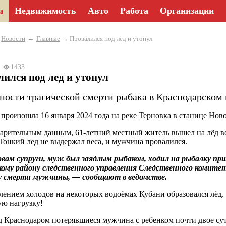
и
Недвижимость
Авто
Работа
Организации
→
→
Новости
Главные
→ Провалился под лед и утонул
24
1433
ился под лед и утонул
ности трагической смерти рыбака в Краснодарском 
 произошла 16 января 2024 года на реке Терновка в станице Но
арительным данным, 61-летний местный житель вышел на лёд во
Тонкий лед не выдержал веса, и мужчина провалился.
вам супруги, муж был заядлым рыбаком, ходил на рыбалку прим
ому району следственного управления Следственного комите
у смерти мужчины, — сообщают в ведомстве.
лением холодов на некоторых водоёмах Кубани образовался лёд.
ю нагрузку!
д Краснодаром потерявшиеся мужчина с ребенком почти двое су