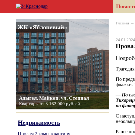
Новост
Главная
ЖК «Яблоневый»
24.01.20
Провал
Подроб
Трагедия
По предв
флажки. 
— По сло
Адыгея, Майкоп, ул. Степная
Тихорецк
Квартиры от 3 162 000 рублей
по факт
С наступ
небольшу
Недвижимость
Ранее по
Продам 2 комн. квартиру