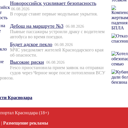
Новороссийск усиливает безопасность
06.08.2026
В городе ставят первые модульные укрытия.
Дебош на маршруте №3
06.08.2026
Пьяные пассажиры устроили драку с водителем
автобуса во время поездки.
Будет адское пекло
06.08.2026
МЧС уведомляет жителей Краснодарского края
об опасности.
Высокие риски
06.08.2026
Fesco приостановила прием заявок на отправки
судов через Черное море после потопления ВСУ
ровоза.
ости Краснодара
 портал Краснодара (18+)
|
Размещение рекламы