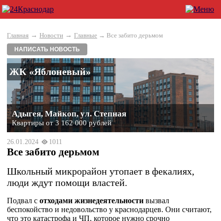
→
→
Главная
Новости
Главные
→ Все забито дерьмом
НАПИСАТЬ НОВОСТЬ
ЖК «Яблоневый»
Адыгея, Майкоп, ул. Степная
Квартиры от 3 162 000 рублей
26.01.2024
1011
Все забито дерьмом
Школьный микрорайон утопает в фекалиях,
люди ждут помощи властей.
Подвал с
отходами жизнедеятельности
вызвал
беспокойство и недовольство у краснодарцев. Они считают,
что это катастрофа и ЧП, которое нужно срочно