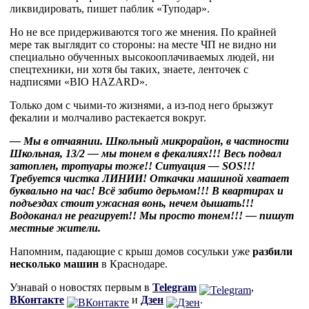
ликвидировать, пишет паблик «Туподар».
Но не все придерживаются того же мнения. По крайней
мере так выглядит со стороны: на месте ЧП не видно ни
специально обученных высокооплачиваемых людей, ни
спецтехники, ни хотя бы таких, знаете, ленточек с
надписями «BIO HAZARD».
Только дом с чьими-то жизнями, а из-под него брызжут
фекалии и молчаливо растекается вокруг.
— Мы в отчаянии. Школьный микрорайон, в частности
Школьная, 13/2 — мы тонем в фекалиях!!! Весь подвал
затоплен, тротуары тоже!! Ситуация — SOS!!!
Требуется чистка ЛИНИИ! Откачки машиной хватает
буквально на час! Всё забито дерьмом!!! В квартирах и
подъездах стоит ужасная вонь, нечем дышать!!!
Водоканал не реагирует!! Мы просто тонем!!! — пишут
местные жители.
Напомним, падающие с крыш домов сосульки уже
разбили
несколько машин
в Краснодаре.
Узнавай о новостях первым в
Telegram
,
ВКонтакте
и
Дзен
.