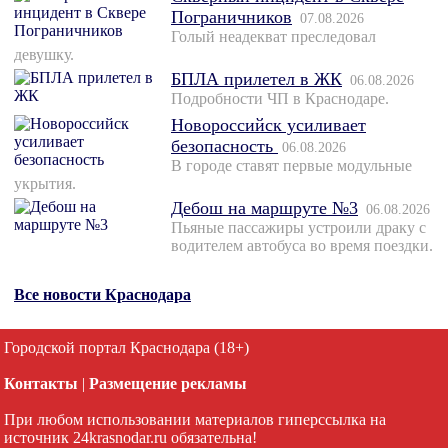
Пограничников
07.08.2026
Голый неадекват преследовал
девушку.
БПЛА прилетел в ЖК
06.08.2026
Подробности ЧП в Краснодаре.
Новороссийск усиливает
безопасность
06.08.2026
В городе ставят первые модульные
укрытия.
Дебош на маршруте №3
06.08.2026
Пьяные пассажиры устроили драку с
водителем автобуса во время поездки.
Все новости Краснодара
Городской портал Краснодара (18+)
Контакты
|
Размещение рекламы
При любом использовании материалов гиперссылка на
источник 24krasnodar.ru обязательна!