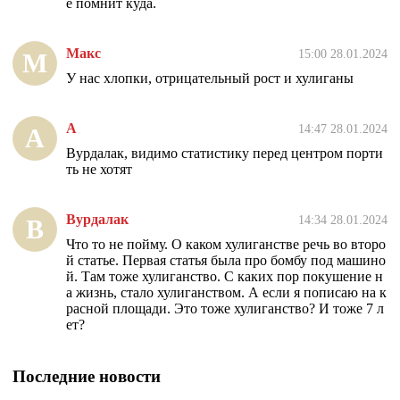
е помнит куда.
Макс
15:00 28.01.2024
М
У нас хлопки, отрицательный рост и хулиганы
А
14:47 28.01.2024
А
Вурдалак, видимо статистику перед центром порти
ть не хотят
Вурдалак
14:34 28.01.2024
В
Что то не пойму. О каком хулиганстве речь во второ
й статье. Первая статья была про бомбу под машино
й. Там тоже хулиганство. С каких пор покушение н
а жизнь, стало хулиганством. А если я пописаю на к
расной площади. Это тоже хулиганство? И тоже 7 л
ет?
Последние новости