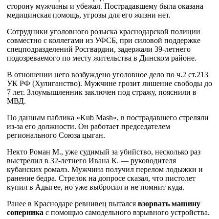
сторону мужчины и убежал. Пострадавшему была оказана
медицинская помощь, угрозы для его жизни нет.
Сотрудники уголовного розыска краснодарской полиции
совместно с коллегами из УФСБ, при силовой поддержке
спецподразделений Росгвардии, задержали 39-летнего
подозреваемого по месту жительства в Динском районе.
В отношении него возбуждено уголовное дело по ч.2 ст.213
УК РФ (Хулиганство). Мужчине грозит лишение свободы до
7 лет. Злоумышленник заключен под стражу, пояснили в
МВД.
По данным паблика «Kub Mash», в пострадавшего стреляли
из-за его должности. Он работает председателем
регионального Союза цыган.
Некто Роман М., уже судимый за убийство, несколько раз
выстрелил в 32-летнего Ивана К. — руководителя
кубанских ромалэ. Мужчина получил перелом лодыжки и
ранение бедра. Стрелок на допросе сказал, что пистолет
купил в Адыгее, но уже выбросил и не помнит куда.
Ранее в Краснодаре ревнивец пытался
взорвать машину
соперника
с помощью самодельного взрывного устройства.