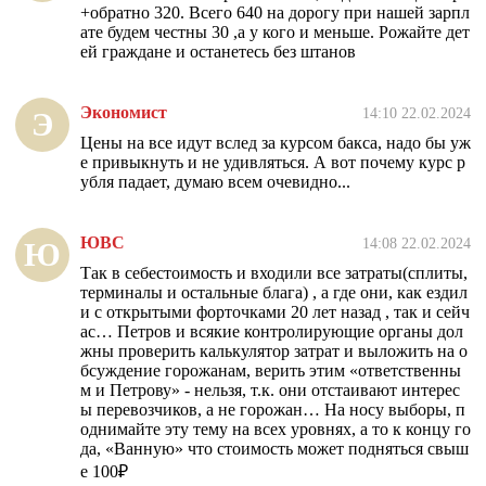
+обратно 320. Всего 640 на дорогу при нашей зарпл
ате будем честны 30 ,а у кого и меньше. Рожайте дет
ей граждане и останетесь без штанов
Экономист
14:10 22.02.2024
Э
Цены на все идут вслед за курсом бакса, надо бы уж
е привыкнуть и не удивляться. А вот почему курс р
убля падает, думаю всем очевидно...
ЮВС
14:08 22.02.2024
Ю
Так в себестоимость и входили все затраты(сплиты,
терминалы и остальные блага) , а где они, как ездил
и с открытыми форточками 20 лет назад , так и сейч
ас… Петров и всякие контролирующие органы дол
жны проверить калькулятор затрат и выложить на о
бсуждение горожанам, верить этим «ответственны
м и Петрову» - нельзя, т.к. они отстаивают интерес
ы перевозчиков, а не горожан… На носу выборы, п
однимайте эту тему на всех уровнях, а то к концу го
да, «Ванную» что стоимость может подняться свыш
е 100₽