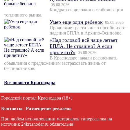
05.08.2026
Кондратьев доложил о стабилизации
топливного рынка.
Умер еще один ребенок
05.08.2026
Продолжает расти число погибших от
падения БПЛА в Архипо-Осиповке.
«Над головой всё чаще летает
БПЛА. Не страшно? А если
прилетит?»
05.08.2026
В Краснодаре начали расклеивать
объявления с предложением застраховать жизнь от
беспилотников.
Все новости Краснодара
Городской портал Краснодара (18+)
Контакты
|
Размещение рекламы
При любом использовании материалов гиперссылка на
источник 24krasnodar.ru обязательна!