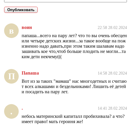
воин
22:58 28.02.2024
в
папаша...всего на пару лет? что то вы очень обесцен
или четыре детских жизни...за такое вообще на пож
изненно надо давать,при этом таким шалавам надо
зашивать кое что,чтоб больше плодить не могли...та
ким дети некчему(((
Папаша
14:58 28.02.2024
П
Вот из за таких "мамаш" нас многодетных и считаю
т всех алкашами и бездельниками! Лишить её детей
и посадить на пару лет.
.
14:41 28.02.2024
.
небось материнский капиталл пробихивала? а что?
имеет право! мать героиня же!