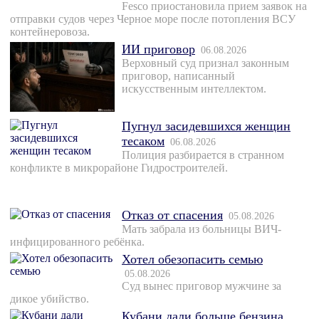
Fesco приостановила прием заявок на
отправки судов через Черное море после потопления ВСУ
контейнеровоза.
ИИ приговор
06.08.2026
Верховный суд признал законным
приговор, написанный
искусственным интеллектом.
Пугнул засидевшихся женщин
тесаком
06.08.2026
Полиция разбирается в странном
конфликте в микрорайоне Гидростроителей.
Отказ от спасения
05.08.2026
Мать забрала из больницы ВИЧ-
инфицированного ребёнка.
Хотел обезопасить семью
05.08.2026
Суд вынес приговор мужчине за
дикое убийство.
Кубани дали больше бензина