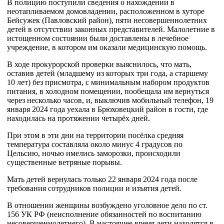
В полицию поступили сведения о нахождении в
неотапливаемом домовладении, расположенном в хуторе
Бейсужек (Павловский район), пяти несовершеннолетних
детей в отсутствии законных представителей. Малолетние в
истощенном состоянии были доставлены в лечебное
учреждение, в котором им оказали медицинскую помощь.
В ходе прокурорской проверки выяснилось, что мать,
оставив детей (младшему из которых три года, а старшему
10 лет) без присмотра, с минимальным набором продуктов
питания, в холодном помещении, пообещала им вернуться
через несколько часов, и, выключив мобильный телефон, 19
января 2024 года уехала в Брюховецкий район в гости, где
находилась на протяжении четырёх дней.
При этом в эти дни на территории посёлка средняя
температура составляла около минус 4 градусов по
Цельсию, ночью имелись заморозки, происходили
существенные ветряные порывы.
Мать детей вернулась только 22 января 2024 года после
требования сотрудников полиции и изъятия детей.
В отношении женщины возбуждено уголовное дело по ст.
156 УК РФ (неисполнение обязанностей по воспитанию
несовершеннолетнего). В настоящее время дети находятся в