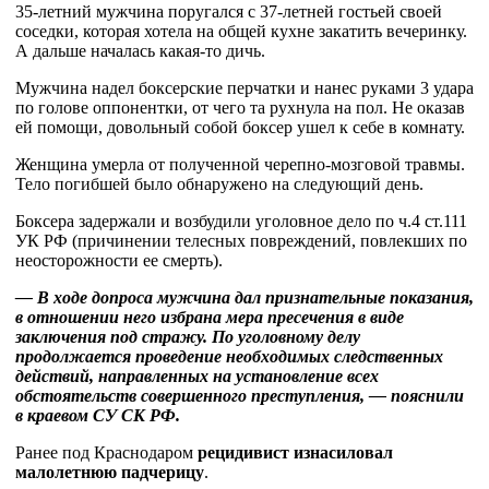
35-летний мужчина поругался с 37-летней гостьей своей
соседки, которая хотела на общей кухне закатить вечеринку.
А дальше началась какая-то дичь.
Мужчина надел боксерские перчатки и нанес руками 3 удара
по голове оппонентки, от чего та рухнула на пол. Не оказав
ей помощи, довольный собой боксер ушел к себе в комнату.
Женщина умерла от полученной черепно-мозговой травмы.
Тело погибшей было обнаружено на следующий день.
Боксера задержали и возбудили уголовное дело по ч.4 ст.111
УК РФ (причинении телесных повреждений, повлекших по
неосторожности ее смерть).
— В ходе допроса мужчина дал признательные показания,
в отношении него избрана мера пресечения в виде
заключения под стражу. По уголовному делу
продолжается проведение необходимых следственных
действий, направленных на установление всех
обстоятельств совершенного преступления, — пояснили
в краевом СУ СК РФ.
Ранее под Краснодаром
рецидивист изнасиловал
малолетнюю падчерицу
.