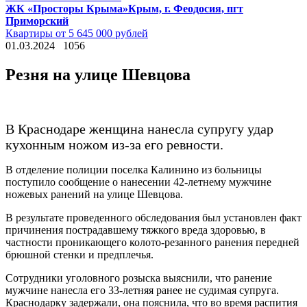
ЖК «Просторы Крыма»
Крым, г. Феодосия, пгт
Приморский
Квартиры от 5 645 000 рублей
01.03.2024
1056
Резня на улице Шевцова
В Краснодаре женщина нанесла супругу удар
кухонным ножом из-за его ревности.
В отделение полиции поселка Калинино из больницы
поступило сообщение о нанесении 42-летнему мужчине
ножевых ранений на улице Шевцова.
В результате проведенного обследования был установлен факт
причинения пострадавшему тяжкого вреда здоровью, в
частности проникающего колото-резанного ранения передней
брюшной стенки и предплечья.
Сотрудники уголовного розыска выяснили, что ранение
мужчине нанесла его 33-летняя ранее не судимая супруга.
Краснодарку задержали, она пояснила, что во время распития