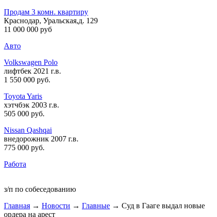
Продам 3 комн. квартиру
Краснодар, Уральская,д. 129
11 000 000 руб
Авто
Volkswagen Polo
лифтбек 2021 г.в.
1 550 000 руб
.
Toyota Yaris
хэтчбэк 2003 г.в.
505 000 руб
.
Nissan Qashqai
внедорожник 2007 г.в.
775 000 руб
.
Работа
з/п по собеседованию
Главная
→
Новости
→
Главные
→ Суд в Гааге выдал новые
ордера на арест