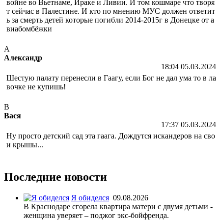
войне во Вьетнаме, Ираке и Ливии. И том кошмаре что творя
т сейчас в Палестине. И кто по мнению МУС должен ответит
ь за смерть детей которые погибли 2014-2015г в Донецке от а
виабомбёжки
А
Александр
18:04 05.03.2024
Шестую палату перенесли в Гаагу, если Бог не дал ума то в ла
вочке не купишь!
В
Вася
17:37 05.03.2024
Ну просто детский сад эта гаага. Дождутся искандеров на сво
и крышы...
Последние новости
Я обиделся
09.08.2026
В Краснодаре сгорела квартира матери с двумя детьми -
женщина уверяет – поджог экс-бойфренда.