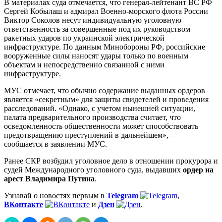
В материалах суда отмечается, что генерал-лейтенант ВС РФ
Сергей Кобылаш и адмирал Военно-морского флота России
Виктор Соколов несут индивидуальную уголовную
ответственность за совершенные под их руководством
ракетных ударов по украинской электрической
инфраструктуре. По данным Минобороны РФ, российские
вооруженные силы наносят удары только по военным
объектам и непосредственно связанной с ними
инфраструктуре.
МУС отмечает, что обычно содержание выданных ордеров
является «секретным» для защиты свидетелей и проведения
расследований. «Однако, с учетом нынешней ситуации,
палата предварительного производства считает, что
осведомленность общественности может способствовать
предотвращению преступлений в дальнейшем», —
сообщается в заявлении МУС.
Ранее СКР возбудил уголовное дело в отношении прокурора и
судей Международного уголовного суда, выдавших
ордер на
арест Владимира Путина
.
Узнавай о новостях первым в
Telegram
,
ВКонтакте
и
Дзен
.