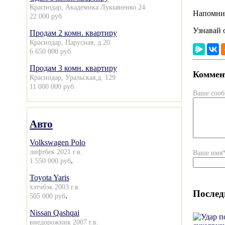
Краснодар, Академика Лукьяненко 24
Напомни
22 000 руб
Узнавай 
Продам 2 комн. квартиру
Краснодар, Парусная, д.20
6 650 000 руб
Продам 3 комн. квартиру
Коммент
Краснодар, Уральская,д. 129
11 000 000 руб
Ваше соо
Авто
Volkswagen Polo
лифтбек 2021 г.в.
Ваше имя
.
1 550 000 руб
Toyota Yaris
хэтчбэк 2003 г.в.
Послед
.
505 000 руб
Nissan Qashqai
внедорожник 2007 г.в.