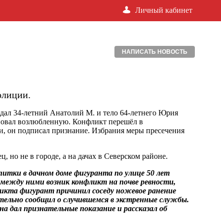
Личный кабинет
НАПИСАТЬ НОВОСТЬ
олиции.
дал 34-летний Анатолий М. и тело 64-летнего Юрия
новал возлюбленную. Конфликт перешёл в
, он подписал признание. Избрания меры пресечения
 но не в городе, а на дачах в Северском районе.
питки в дачном доме фигуранта по улице 50 лет
 между ними возник конфликт на почве ревности,
фликта фигурант причинил соседу ножевое ранение
тельно сообщил о случившемся в экстренные службы.
на дал признательные показание и рассказал об