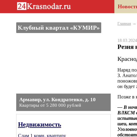
Новост
Главная
Клубный квартал «КУМИР»
18.03.20
Резня 
Красно
Наряд по
З. Анато
поножовщ
он будет
Позже в 
Армавир, ул. Кондратенко, д. 10
Квартиры от 5 280 000 рублей
— В ночь
ВЛКСМ в 
испытыва
Недвижимость
шеи, кот
Уголовно
обстоят
Сдам 1 комн. квартиру