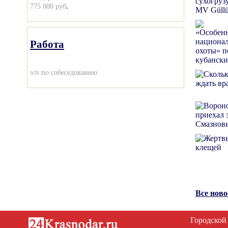
.
775 000 руб
Работа
з/п по собеседованию
Все нов
Городской