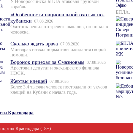
У Новороссийска БПЛА атаковал грузовой
корабль.
БПЛА.
«Особенности национальной охоты» по-
кубански
07.08.2026
Охотник решил отстрелять шакалов, но попал в
человека.
Сколько ждать врача
07.08.2026
Минздрав назвал нормативы ожидания скорой
помощи.
Воронок приехал за Смазновым
07.08.2026
Арестован депутат и экс-директор филиала
НЭСК.
Жертвы клещей
07.08.2026
Более 3,4 тысячи человек пострадали от укусов
клещей на Кубани с начала года.
ости Краснодара
 портал Краснодара (18+)