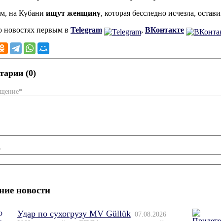
м, на Кубани
ищут женщину
, которая бесследно исчезла, оста
о новостях первым в
Telegram
,
ВКонтакте
арии (0)
бщение*
*
ние новости
Удар по сухогрузу MV Güllük
07.08.2026