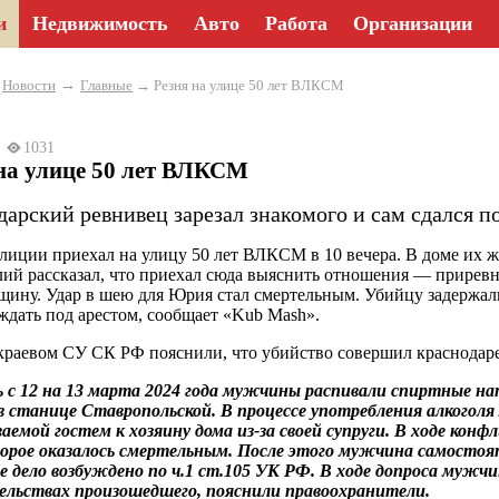
и
Недвижимость
Авто
Работа
Организации
→
→
Новости
Главные
→ Резня на улице 50 лет ВЛКСМ
24
1031
на улице 50 лет ВЛКСМ
дарский ревнивец зарезал знакомого и сам сдался п
лиции приехал на улицу 50 лет ВЛКСМ в 10 вечера. В доме их ж
лий рассказал, что приехал сюда выяснить отношения — прирев
ину. Удар в шею для Юрия стал смертельным. Убийцу задержали
 ждать под арестом, сообщает «Kub Mash».
краевом СУ СК РФ пояснили, что убийство совершил краснодарец,
 с 12 на 13 марта 2024 года мужчины распивали спиртные на
станице Ставропольской. В процессе употребления алкоголя
емой гостем к хозяину дома из-за своей супруги. В ходе кон
орое оказалось смертельным. После этого мужчина самостоя
е дело возбуждено по ч.1 ст.105 УК РФ. В ходе допроса мужчи
ельствах произошедшего, пояснили правоохранители.