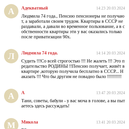
Адекватный
14:23 20.03.2024
А
Людмила 74 года., Пенсию пенсионеры не получаю
т, а заработали своим трудом. Квартиры в СССР не
раздавали, а давали во временное пользование, а в с
обственности квартиры эти у вас оказались только
после приватизации 90х.
Людмила 74 года.
14:14 20.03.2024
Л
Судить !!!Со всей строгостью !!! Не жалеть !!! Это п
редательство РОДИНЫ !!Пенсию получает, живёт в
квартире ,которую получила бесплатно в СССР... Н
аказать !!! Что бы другим не повадно было !!!!!!!!!!
А
13:47 20.03.2024
А
Тани, советы, бабули - у вас моча в голове, а вы пыт
аетесь здесь рассуждать!
Микола
13:41 20.03.2024
М