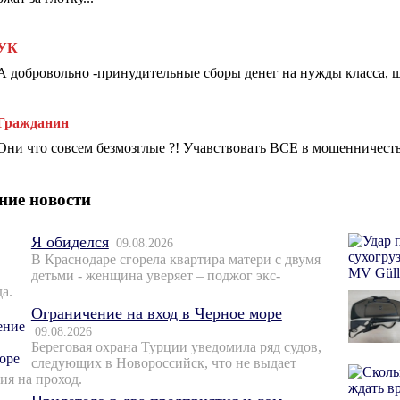
УК
А добровольно -принудительные сборы денег на нужды класса, ш
Гражданин
Они что совсем безмозглые ?! Учавствовать ВСЕ в мошенничестве !
ние новости
Я обиделся
09.08.2026
В Краснодаре сгорела квартира матери с двумя
детьми - женщина уверяет – поджог экс-
а.
Ограничение на вход в Черное море
09.08.2026
Береговая охрана Турции уведомила ряд судов,
следующих в Новороссийск, что не выдает
ия на проход.