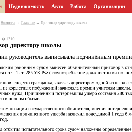
и
Недвижимость
Авто
Работа
Организации
→
→
Новости
Главные
→ Приговор директору школы
24
1310
вор директору школы
ани руководитель выписывала подчинённым премии, 
дским районным судом вынесен обвинительный приговор в отн
ся по ч. 1 ст. 285 УК РФ (злоупотребление должностными полно
становлено, что гражданка, являясь директором одной из школ с
а, из корыстных побуждений начисляла премии учителям школы, 
ичных нужд. Причиненный потерпевшим ущерб составил 280 тыс.
ла в полном объеме.
четом позиции государственного обвинителя, мнения потерпевши
змещения причиненного ущерба назначил подсудимой 1 года 6 
год.
д отбытия испытательного срока судом наложены определенные