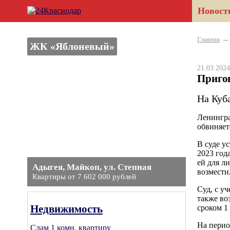
Новост
Главная
ЖК «Яблоневый»
21.03.20
Приго
На Куб
Ленингра
обвиняет
В суде у
2023 год
ей для л
Адыгея, Майкоп, ул. Степная
возмести
Квартиры от 7 602 000 рублей
Суд, с у
также во
Недвижимость
сроком 1 
На перио
Сдам 1 комн. квартиру