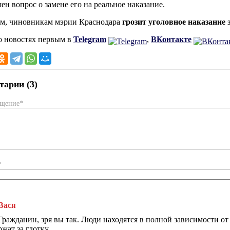
шен вопрос о замене его на реальное наказание.
м, чиновникам мэрии Краснодара
грозит уголовное наказание
з
о новостях первым в
Telegram
,
ВКонтакте
арии (3)
бщение*
*
Вася
Гражданин, зря вы так. Люди находятся в полной зависимости от 
ржат за глотку...