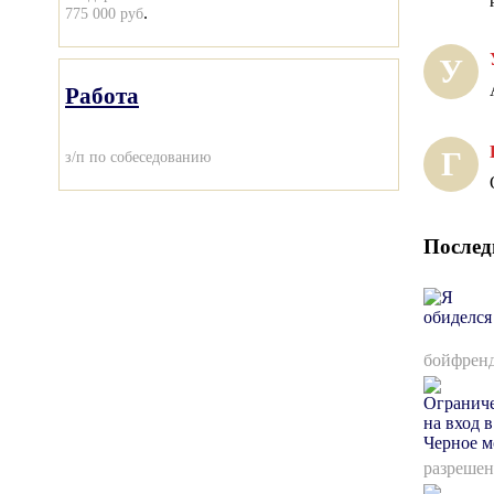
.
775 000 руб
У
Работа
Г
з/п по собеседованию
Послед
бойфренд
разрешен