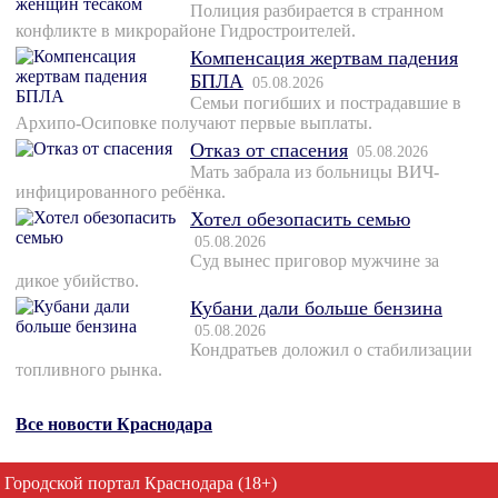
Полиция разбирается в странном
конфликте в микрорайоне Гидростроителей.
Компенсация жертвам падения
БПЛА
05.08.2026
Семьи погибших и пострадавшие в
Архипо-Осиповке получают первые выплаты.
Отказ от спасения
05.08.2026
Мать забрала из больницы ВИЧ-
инфицированного ребёнка.
Хотел обезопасить семью
05.08.2026
Суд вынес приговор мужчине за
дикое убийство.
Кубани дали больше бензина
05.08.2026
Кондратьев доложил о стабилизации
топливного рынка.
Все новости Краснодара
Городской портал Краснодара (18+)