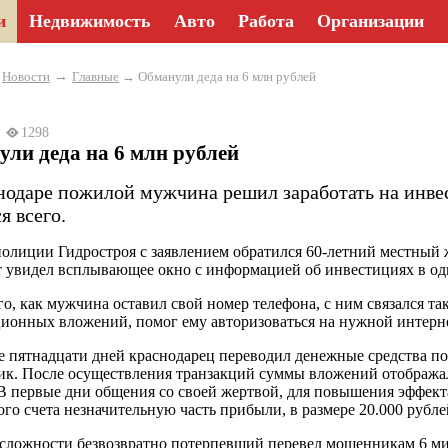
и
Недвижимость
Авто
Работа
Организации
→
→
Новости
Главные
→ Обманули деда на 6 млн рублей
24
1298
ли деда на 6 млн рублей
нодаре пожилой мужчина решил заработать на инве
я всего.
полиции Гидростроя с заявлением обратился 60-летний местный ж
 увидел всплывающее окно с информацией об инвестициях в од
го, как мужчина оставил свой номер телефона, с ним связался та
ионных вложений, помог ему авторизоваться на нужной интерн
е пятнадцати дней краснодарец переводил денежные средства п
ик. После осуществления транзакций суммы вложений отображал
 В первые дни общения со своей жертвой, для повышения эффект
ого счета незначительную часть прибыли, в размере 20.000 рубле
сложности безвозвратно потерпевший перевел мошенникам 6 ми