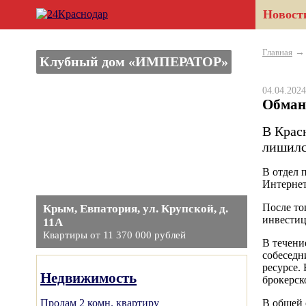
Новост
Главная
Клубный дом «ИМПЕРАТОР»
04.04.20
Обману
В Крас
лишилс
В отдел 
Интернет
После то
Крым, Евпатория, ул. Крупской, д.
инвестиц
11А
Квартиры от 11 370 000 рублей
В течени
собеседн
ресурсе.
Недвижимость
брокерск
Продам 2 комн. квартиру
В общей 