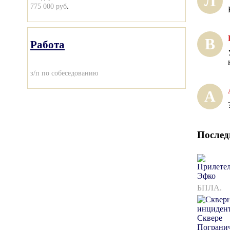
Л
.
775 000 руб
В
Работа
з/п по собеседованию
А
Послед
БПЛА.