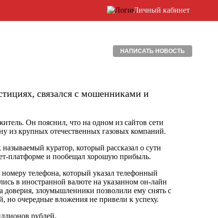
Личный кабинет
НАПИСАТЬ НОВОСТЬ
стициях, связался с мошенниками и
итель. Он пояснил, что на одном из сайтов сети
ну из крупных отечественных газовых компаний.
к называемый куратор, который рассказал о сути
ет-платформе и пообещал хорошую прибыль.
о номеру телефона, который указал телефонный
ись в иностранной валюте на указанном он-лайн
а доверия, злоумышленники позволили ему снять с
й, но очередные вложения не привели к успеху.
ллионов рублей.