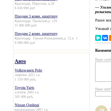
Краснодар, Парусная, д.20
— Уголов
6 650 000 руб
розыскны
Продам 3 комн. квартиру
Ранее м
Краснодар, Уральская,д. 129
11 000 000 руб
Узнавай 
Продам 2 комн. квартиру
Краснодар, Героев-Разведчиков,д. 12,к. 1
8 900 000 руб
Коммент
Ваше соо
Авто
Volkswagen Polo
лифтбек 2021 г.в.
.
1 550 000 руб
Toyota Yaris
Ваше имя
хэтчбэк 2003 г.в.
.
505 000 руб
Nissan Qashqai
внедорожник 2007 г.в.