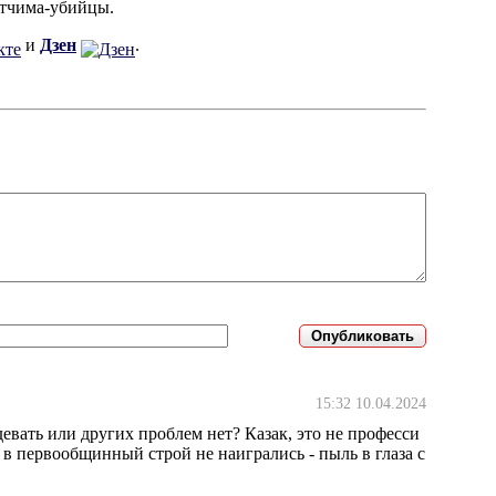
отчима-убийцы.
и
Дзен
.
15:32 10.04.2024
девать или других проблем нет? Казак, это не професси
, в первообщинный строй не наигрались - пыль в глаза с