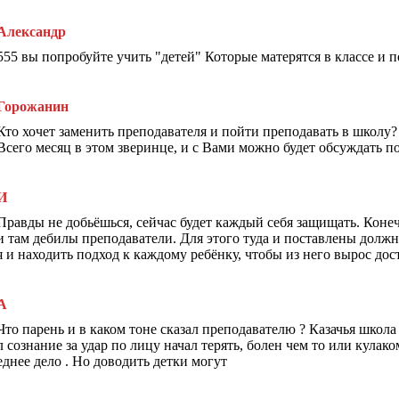
Александр
555 вы попробуйте учить "детей" Которые матерятся в классе и 
Горожанин
Кто хочет заменить преподавателя и пойти преподавать в школу?
Всего месяц в этом зверинце, и с Вами можно будет обсуждать п
И
Правды не добьёшься, сейчас будет каждый себя защищать. Конеч
и там дебилы преподаватели. Для этого туда и поставлены долж
я и находить подход к каждому ребёнку, чтобы из него вырос дос
А
Что парень и в каком тоне сказал преподавателю ? Казачья школа
л сознание за удар по лицу начал терять, болен чем то или кула
еднее дело . Но доводить детки могут