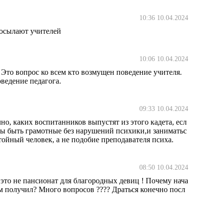
10:36 10.04.2024
посылают учителей
10:06 10.04.2024
 Это вопрос ко всем кто возмущен поведение учителя.
оведение педагога.
09:33 10.04.2024
но, каких воспитанников выпустят из этого кадета, есл
ны быть грамотные без нарушений психики,и заниматьс
тойный человек, а не подобие преподавателя психа.
08:50 10.04.2024
 это не пансионат для благородных девиц ! Почему нача
ком получил? Много вопросов ???? Драться конечно посл