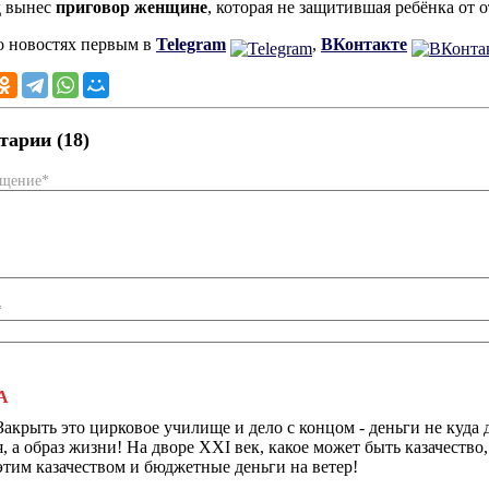
д вынес
приговор женщине
, которая не защитившая ребёнка от 
о новостях первым в
Telegram
,
ВКонтакте
арии (18)
бщение*
*
А
Закрыть это цирковое училище и дело с концом - деньги не куда 
я, а образ жизни! На дворе XXI век, какое может быть казачество
этим казачеством и бюджетные деньги на ветер!