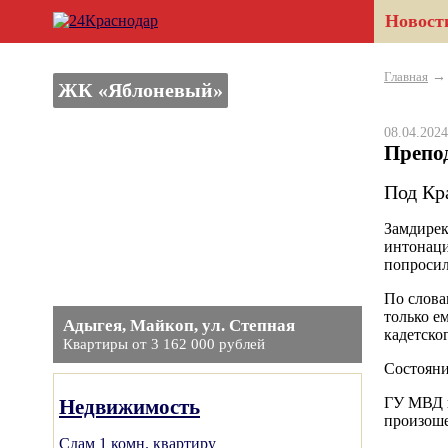
Новост
Главная
ЖК «Яблоневый»
08.04.20
Препод
Под Кра
Замдирек
интонаци
попросил
По слова
только е
Адыгея, Майкоп, ул. Степная
кадетско
Квартиры от 3 162 000 рублей
Состояни
ГУ МВД п
Недвижимость
произош
Сдам 1 комн. квартиру