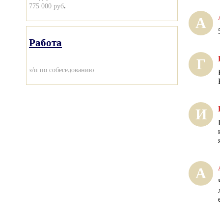
.
775 000 руб
А
Работа
Г
з/п по собеседованию
И
А