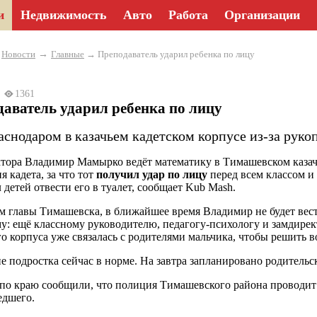
и
Недвижимость
Авто
Работа
Организации
→
→
Новости
Главные
→ Преподаватель ударил ребенка по лицу
24
1361
аватель ударил ребенка по лицу
снодаром в казачьем кадетском корпусе из-за рукоп
тора Владимир Мамырко ведёт математику в Тимашевском казачь
я кадета, за что тот
получил удар по лицу
перед всем классом и 
 детей отвести его в туалет, сообщает Kub Mash.
м главы Тимашевска, в ближайшее время Владимир не будет вести
му: ещё классному руководителю, педагогу-психологу и замдире
го корпуса уже связалась с родителями мальчика, чтобы решить в
е подростка сейчас в норме. На завтра запланировано родительс
о краю сообщили, что полиция Тимашевского района проводит п
едшего.