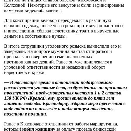
Колхозной. Некоторые его велоугоны были зафиксированы
камерами видеонаблюдения.
Для конспирации веловор переодевался в различную
верхнюю одежду, после чего срезал противоугонные тросы
и впоследствии сбывал велотехнику, тратив вырученные
деньги на собственные нужды.
В итоге сотрудники уголовного розыска вычислили его и
задержали. На допросе мужчина на стал отпираться и
признался в совершении семи аналогичных
противоправных деяний. Ранее он уже привлекался к
уголовной ответственности за незаконный оборот
наркотиков и кражи.
— В настоящее время в отношении подозреваемого
расследуются уголовные дела, возбужденные по признакам
преступлений, предусмотренных частями 1 и 2 статьи
158 УК РФ (Кража), ему грозит вплоть до пяти лет
лишения свободы. Краснодарцу избрана мера пресечения в
виде подписки о невыезде и надлежащем поведении, —
пояснили в полиции.
Ранее в Краснодаре отстранили от работы маршрутчика,
который
избил женщину
за оплату проезда банковской