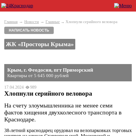
→
→
Главная
Новости
Главные
→ Хлопнули серийного веловора
НАПИСАТЬ НОВОСТЬ
ЖК «Просторы Крыма»
Крым, г. Феодосия, пгт Приморский
Квартиры от 5 645 000 рублей
17.04.2024
989
Хлопнули серийного веловора
На счету злоумышленника не менее семи
фактов хищения двухколесного транспорта в
Краснодаре.
38-летний краснодарец орудовал на велопарковках торговых
центров на улицах Ставропольской, Московской и