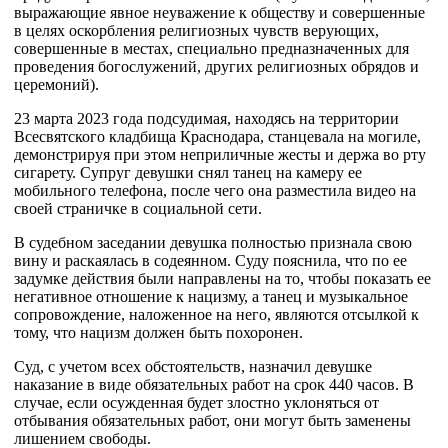
выражающие явное неуважение к обществу и совершенные
в целях оскорбления религиозных чувств верующих,
совершенные в местах, специально предназначенных для
проведения богослужений, других религиозных обрядов и
церемоний).
23 марта 2023 года подсудимая, находясь на территории
Всесвятского кладбища Краснодара, станцевала на могиле,
демонстрируя при этом неприличные жесты и держа во рту
сигарету. Супруг девушки снял танец на камеру ее
мобильного телефона, после чего она разместила видео на
своей страничке в социальной сети.
В судебном заседании девушка полностью признала свою
вину и раскаялась в содеянном. Суду пояснила, что по ее
задумке действия были направлены на то, чтобы показать ее
негативное отношение к нацизму, а танец и музыкальное
сопровождение, наложенное на него, являются отсылкой к
тому, что нацизм должен быть похоронен.
Суд, с учетом всех обстоятельств, назначил девушке
наказание в виде обязательных работ на срок 440 часов. В
случае, если осужденная будет злостно уклоняться от
отбывания обязательных работ, они могут быть заменены
лишением свободы.