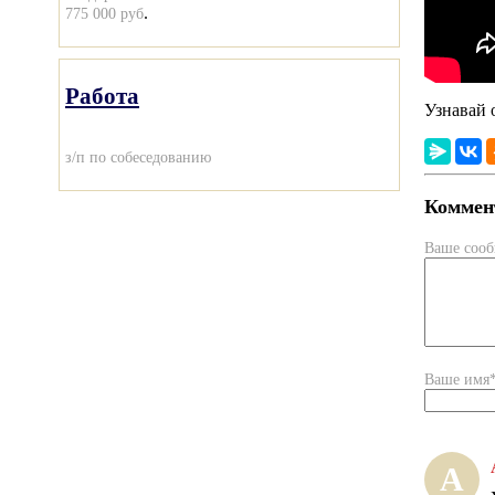
.
775 000 руб
Работа
Узнавай 
з/п по собеседованию
Коммент
Ваше соо
Ваше имя
А