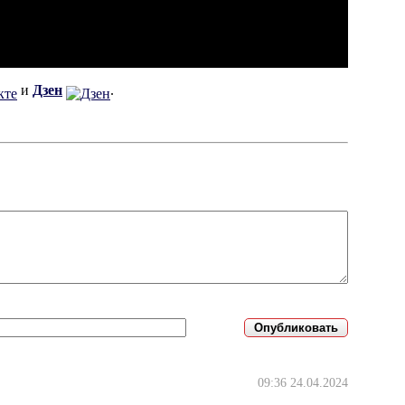
и
Дзен
.
09:36 24.04.2024