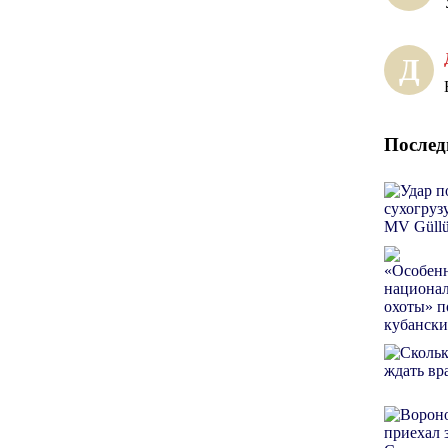
Д
Послед