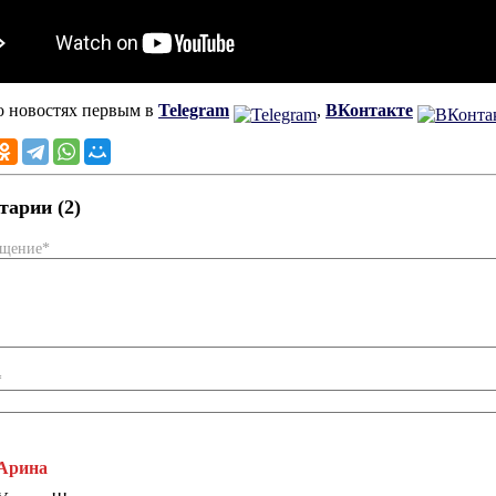
о новостях первым в
Telegram
,
ВКонтакте
арии (2)
бщение*
*
Арина