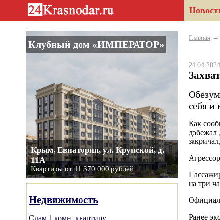
Новост
Главная
Клубный дом «ИМПЕРАТОР»
24.04.20
Захват
Обезум
себя и 
Как сооб
добежал 
закричал,
Крым, Евпатория, ул. Крупской, д.
Агрессор
11А
Квартиры от 11 370 000 рублей
Пассажир
на три ча
Недвижимость
Официал
Ранее эк
Сдам 1 комн. квартиру