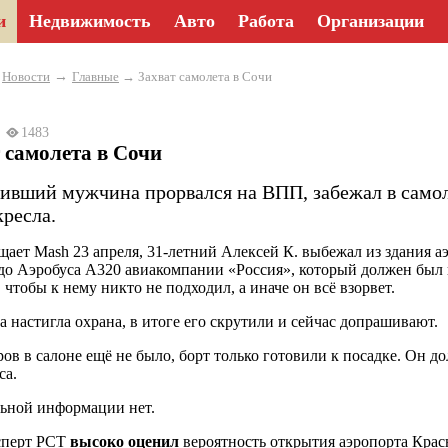
и
Недвижимость
Авто
Работа
Организации
→
→
Новости
Главные
→ Захват самолета в Сочи
24
1483
 самолета в Сочи
ивший мужчина прорвался на ВПП, забежал в самол
кресла.
щает Mash 23 апреля, 31-летний Алексей К. выбежал из здания а
до Аэробуса А320 авиакомпании «Россия», который должен был в
 чтобы к нему никто не подходил, а иначе он всё взорвет.
а настигла охрана, в итоге его скрутили и сейчас допрашивают.
ов в салоне ещё не было, борт только готовили к посадке. Он до
са.
ьной информации нет.
сперт РСТ
высоко оценил
вероятность открытия аэропорта Красн