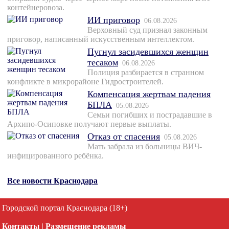
контейнеровоза.
ИИ приговор
06.08.2026
Верховный суд признал законным
приговор, написанный искусственным интеллектом.
Пугнул засидевшихся женщин
тесаком
06.08.2026
Полиция разбирается в странном
конфликте в микрорайоне Гидростроителей.
Компенсация жертвам падения
БПЛА
05.08.2026
Семьи погибших и пострадавшие в
Архипо-Осиповке получают первые выплаты.
Отказ от спасения
05.08.2026
Мать забрала из больницы ВИЧ-
инфицированного ребёнка.
Все новости Краснодара
Городской портал Краснодара (18+)
Контакты
|
Размещение рекламы