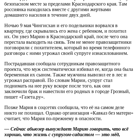
безопасном месте за пределами Краснодарского края. Там
россиянка находилась вместе с другими жертвами
домашнего насилия в течение двух дней.
Ночью 9 мая Чингисхан и его подельники ворвался в
квартиру, где скрывались его жена с ребенком, и похитил
их. Он увез Марию в Краснодарский край, после чего она
перестала выходить на связь. Тем не менее правозащитники
поговорили с похитителем, который во время телефонного
разговора с ними угрожал своей супруге изнасилованием.
Пострадавшая сообщала сотрудникам правозащитного
проекта, что муж систематически избивал ее, когда она была
беременная их сыном. Также мужчина вывозил ее в лес и
угрожал расправой. По словам Марии, супруг стал
поднимать на нее руку вскоре после того, как они
заключили брак и навестили его родных в городе Грозный,
пишет «Газета.ру».
Позже Мария в соцсетях сообщила, что её на самом деле
никто не похищал. Однако организация «Кавказ без матери»
считает, что Мария по-прежнему в опасности.
— Сейчас абьюзер вынуждает Марию говорить, что всё
хорошо, что жизнь с супругом-caдucmoм — это мёд,