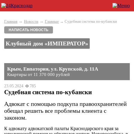
→
→
Главная
Новости
Главные
→ Судебная система по-кубански
НАПИСАТЬ НОВОСТЬ
Клубный дом «ИМПЕРАТОР»
Крым, Евпатория, ул. Крупской, д. 11А
Квартиры от 11 370 000 рублей
23.05.2024
785
Судебная система по-кубански
Адвокат с помощью подкупа правоохранителей
обещал решить все проблемы клиента с
законом.
К адвокату адвокатской палаты Краснодарского края за
юридической помощью обратился житель Новороссийска, в