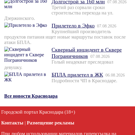
Долгострой за 160 млн
07.08.2026
Третий раз сорвали сроки
строительства перехода на ул.
Дзержинского.
Прилетело в Эфко
07.08.2026
Крупнейший производитель
продуктов питания ищет новые маршруты поставок после
атаки БПЛА.
Скверный инцидент в Сквере
Пограничников
07.08.2026
Голый неадекват преследовал
девушку.
БПЛА прилетел в ЖК
06.08.2026
Подробности ЧП в Краснодаре.
Все новости Краснодара
Городской портал Краснодара (18+)
Контакты
|
Размещение рекламы
При любом использовании материалов гиперссылка на