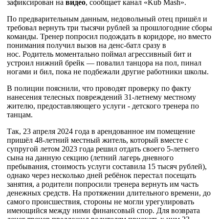
зафиксирован на
видео
, сообщает канал «Kub Mash».
По предварительным данным, недовольный отец пришёл и
требовал вернуть три тысячи рублей за прошлогодние сборы
команды. Тренер попросил подождать в коридоре, но вместо
понимания получил вызов на денс-батл сразу в
нос. Родитель моментально поймал агрессивный бит и
устроил нижний брейк — повалил танцора на пол, пинал
ногами и бил, пока не подбежали другие работники школы.
В полиции пояснили, что проводят проверку по факту
нанесения телесных повреждений 31-летнему местному
жителю, предоставляющего услуги - детского тренера по
танцам.
Так, 23 апреля 2024 года в арендованное им помещение
пришёл 48-летний местный житель, который вместе с
супругой летом 2023 года решил отдать своего 5-летнего
сына на данную секцию (летний лагерь дневного
пребывания, стоимость услуги составила 15 тысяч рублей),
однако через несколько дней ребёнок перестал посещать
занятия, а родители попросили тренера вернуть им часть
денежных средств. На протяжении длительного времени, до
самого происшествия, стороны не могли урегулировать
имеющийся между ними финансовый спор. Для возврата