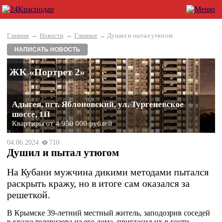
→
→
Главная
Новости
Главные
→ Душил и пытал утюгом
НАПИСАТЬ НОВОСТЬ
ЖК «Портрет 2»
Адыгея, пгт. Яблоновский, ул. Тургеневское
шоссе, 1П
Квартиры от 4 950 000 рублей
04.06.2024
710
Душил и пытал утюгом
На Кубани мужчина дикими методами пытался
раскрыть кражу, но в итоге сам оказался за
решеткой.
В Крымске 39-летний местный житель, заподозрив соседей
в краже телевизора из его дома, пригласил их в гости.