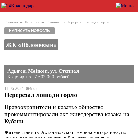
→
→
Главная
Новости
Главные
→ Перерезал лошади горло
НАПИСАТЬ НОВОСТЬ
ЖК «Яблоневый»
Адыгея, Майкоп, ул. Степная
Квартиры от 7 602 000 рублей
11.06.2024
975
Перерезал лошади горло
Правоохранители и казачье общество
прокомментировали акт живодерства казака на
Кубани.
Житель станицы Ахтанизовской Темрюкского района, по
некоторым данным, состоящий в казачьем отряде