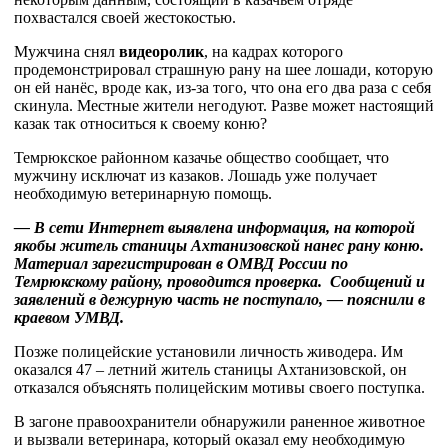
похвастался своей жестокостью.
Мужчина снял
видеоролик
, на кадрах которого
продемонстрировал страшную рану на шее лошади, которую
он ей нанёс, вроде как, из-за того, что она его два раза с себя
скинула. Местные жители негодуют. Разве может настоящий
казак так относиться к своему коню?
Темрюкское районном казачье общество сообщает, что
мужчину исключат из казаков. Лошадь уже получает
необходимую ветеринарную помощь.
— В сети Интернет выявлена информация, на которой
якобы житель станицы Ахтанизовской нанес рану коню.
Материал зарегистрирован в ОМВД России по
Темрюкскому району, проводится проверка. Сообщений и
заявлений в дежурную часть не поступало, — пояснили в
краевом УМВД.
Позже полицейские установили личность живодера. Им
оказался 47 – летний житель станицы Ахтанизовской, он
отказался объяснять полицейским мотивы своего поступка.
В загоне правоохранители обнаружили раненное животное
и вызвали ветеринара, который оказал ему необходимую