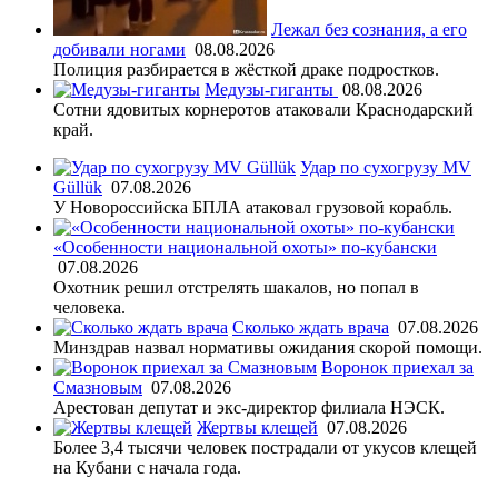
Лежал без сознания, а его
добивали ногами
08.08.2026
Полиция разбирается в жёсткой драке подростков.
Медузы-гиганты
08.08.2026
Сотни ядовитых корнеротов атаковали Краснодарский
край.
Удар по сухогрузу MV
Güllük
07.08.2026
У Новороссийска БПЛА атаковал грузовой корабль.
«Особенности национальной охоты» по-кубански
07.08.2026
Охотник решил отстрелять шакалов, но попал в
человека.
Сколько ждать врача
07.08.2026
Минздрав назвал нормативы ожидания скорой помощи.
Воронок приехал за
Смазновым
07.08.2026
Арестован депутат и экс-директор филиала НЭСК.
Жертвы клещей
07.08.2026
Более 3,4 тысячи человек пострадали от укусов клещей
на Кубани с начала года.