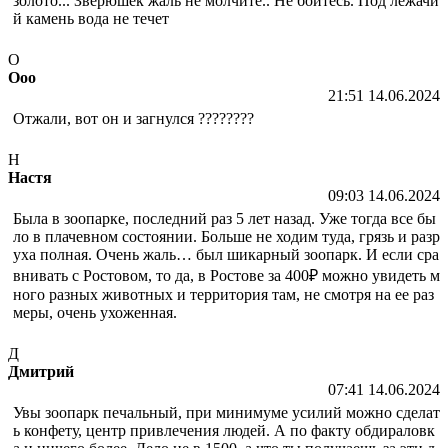
золото... Зверюшек жаль не молчите.. Не бойтесь. Под лежачи
й камень вода не течет
О
Ооо
21:51 14.06.2024
Отжали, вот он и загнулся ????????
Н
Настя
09:03 14.06.2024
Была в зоопарке, последний раз 5 лет назад. Уже тогда все бы
ло в плачевном состоянии. Больше не ходим туда, грязь и разр
уха полная. Очень жаль… был шикарный зоопарк. И если сра
внивать с Ростовом, то да, в Ростове за 400₽ можно увидеть м
ного разных животных и территория там, не смотря на ее раз
меры, очень ухоженная.
Д
Дмитрий
07:41 14.06.2024
Увы зоопарк печальный, при минимуме усилий можно сделат
ь конфету, центр привлечения людей. А по факту обдираловк