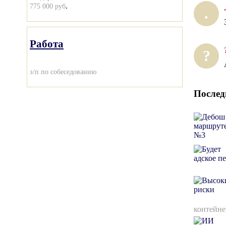
.
775 000 руб
.
.
Работа
?
з/п по собеседованию
Послед
контейне