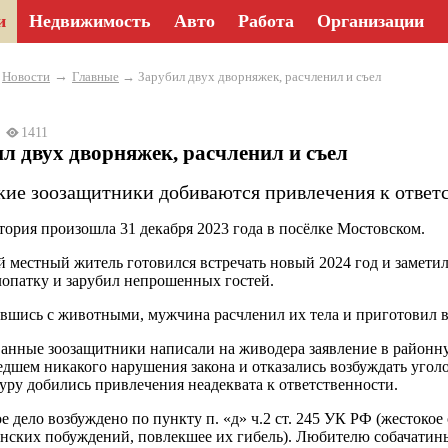
и
Недвижимость
Авто
Работа
Организации
→
→
Новости
Главные
→ Зарубил двух дворняжек, расчленил и съел
24
1411
л двух дворняжек, расчленил и съел
кие зоозащитники добиваются привлечения к ответс
тория произошла 31 декабря 2023 года в посёлке Мостовском.
й местный житель готовился встречать новый 2024 год и заметил
лопатку и зарубил непрошенных гостей.
вшись с животными, мужчина расчленил их тела и приготовил в
нные зоозащитники написали на живодера заявление в районну
дшем никакого нарушения закона и отказались возбуждать угол
уру добились привлечения неадеквата к ответственности.
е дело возбуждено по пункту п. «д» ч.2 ст. 245 УК РФ (жесток
анских побуждений, повлекшее их гибель). Любителю собачатины