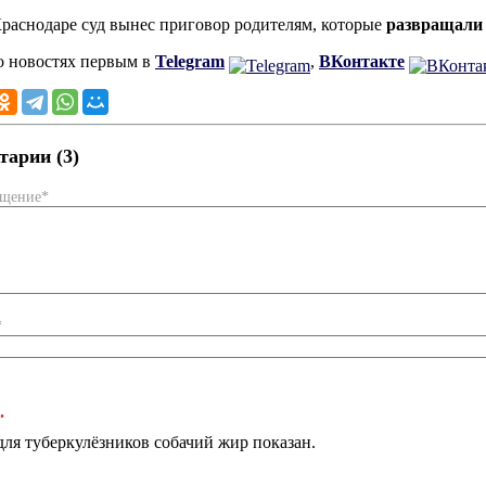
Краснодаре суд вынес приговор родителям, которые
развращали
о новостях первым в
Telegram
,
ВКонтакте
арии (3)
бщение*
*
.
для туберкулёзников собачий жир показан.