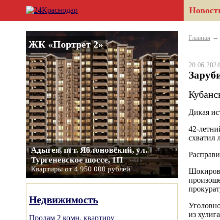
Новост
Главная
ЖК «Портрет 2»
20.06.20
Заруби
Кубанс
Дикая ис
42-летни
схватил 
Адыгея, пгт. Яблоновский, ул.
Расправи
Тургеневское шоссе, 1П
Квартиры от 4 950 000 рублей
Шокирова
произоше
прокурат
Недвижимость
Уголовно
из хулиг
Продам 2 комн. квартиру