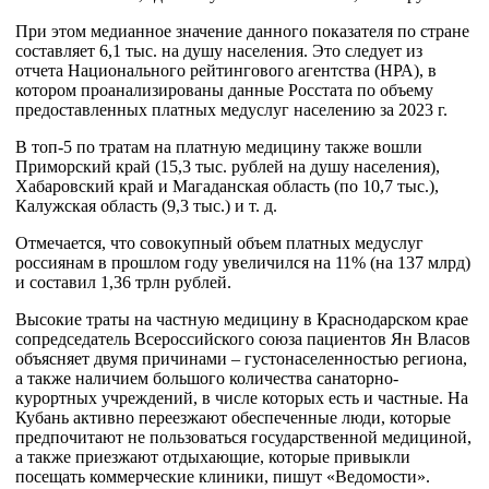
При этом медианное значение данного показателя по стране
составляет 6,1 тыс. на душу населения. Это следует из
отчета Национального рейтингового агентства (НРА), в
котором проанализированы данные Росстата по объему
предоставленных платных медуслуг населению за 2023 г.
В топ-5 по тратам на платную медицину также вошли
Приморский край (15,3 тыс. рублей на душу населения),
Хабаровский край и Магаданская область (по 10,7 тыс.),
Калужская область (9,3 тыс.) и т. д.
Отмечается, что совокупный объем платных медуслуг
россиянам в прошлом году увеличился на 11% (на 137 млрд)
и составил 1,36 трлн рублей.
Высокие траты на частную медицину в Краснодарском крае
сопредседатель Всероссийского союза пациентов Ян Власов
объясняет двумя причинами – густонаселенностью региона,
а также наличием большого количества санаторно-
курортных учреждений, в числе которых есть и частные. На
Кубань активно переезжают обеспеченные люди, которые
предпочитают не пользоваться государственной медициной,
а также приезжают отдыхающие, которые привыкли
посещать коммерческие клиники, пишут «Ведомости».