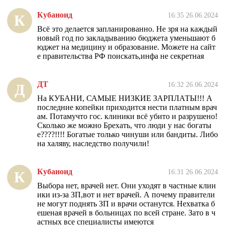
Кубаноид
16:35 26.06.2024
К
Всё это делается запланированно. Не зря на каждый
новый год по закладыванию бюджета уменьшают б
юджет на медицину и образование. Можете на сайт
е правительства РФ поискать,инфа не секретная
ДТ
16:32 26.06.2024
Д
На КУБАНИ, САМЫЕ НИЗКИЕ ЗАРПЛАТЫ!!! А
последние копейки приходится нести платным врач
ам. Потамучто гос. клиники всё убито и разрушено!
Сколько же можно Брехать, что люди у нас богаты
е????!!!! Богатые только чинуши или бандиты. Либо
на халяву, наследство получили!
Кубаноид
16:31 26.06.2024
К
Выбора нет, врачей нет. Они уходят в частные клин
ики из-за ЗП,вот и нет врачей. А почему правители
не могут поднять ЗП и врачи останутся. Нехватка б
ешеная врачей в больницах по всей стране. Зато в ч
астных все специалисты имеются