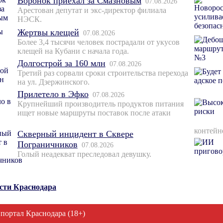
Воронок приехал за Смазновым
07.08.2026
Арестован депутат и экс-директор филиала
НЭСК.
Жертвы клещей
07.08.2026
Более 3,4 тысячи человек пострадали от укусов
клещей на Кубани с начала года.
Долгострой за 160 млн
07.08.2026
Третий раз сорвали сроки строительства перехода
на ул. Дзержинского.
Прилетело в Эфко
07.08.2026
Крупнейший производитель продуктов питания
ищет новые маршруты поставок после атаки
контейн
Скверный инцидент в Сквере
Пограничников
07.08.2026
Голый неадекват преследовал девушку.
ости Краснодара
 портал Краснодара (18+)