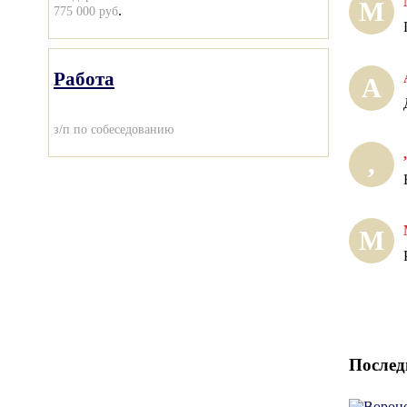
М
.
775 000 руб
Работа
А
з/п по собеседованию
,
,
М
Послед