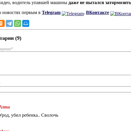
видео, водитель упавшей машины
даже не пытался затормозит
о новостях первым в
Telegram
,
ВКонтакте
арии (9)
бщение*
*
Анна
Урод, убил ребенка.. Сволочь