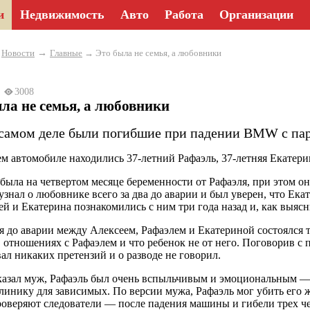
и
Недвижимость
Авто
Работа
Организации
→
→
Новости
Главные
→ Это была не семья, а любовники
24
3008
ла не семья, а любовники
 самом деле были погибшие при падении BMW с пар
м автомобиле находились 37-летний Рафаэль, 37-летняя Екатери
была на четвертом месяце беременности от Рафаэля, при этом о
узнал о любовнике всего за два до аварии и был уверен, что Ека
й и Екатерина познакомились с ним три года назад и, как выясни
ня до аварии между Алексеем, Рафаэлем и Екатериной состоялся т
в отношениях с Рафаэлем и что ребенок не от него. Поговорив с
ал никаких претензий и о разводе не говорил.
казал муж, Рафаэль был очень вспыльчивым и эмоциональным — 
линику для зависимых. По версии мужа, Рафаэль мог убить его ж
роверяют следователи — после падения машины и гибели трех чел