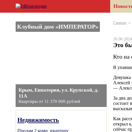
Новост
Главная
Клубный дом «ИМПЕРАТОР»
26.06.20
Это бы
Кто на
В упавше
Девушка 
Алексей 
— Алексе
Крым, Евпатория, ул. Крупской, д.
11А
За два д
Квартиры от 11 370 000 рублей
состоит 
высказыв
Как расс
Недвижимость
открыл к
сейчас п
Продам 2 комн. квартиру