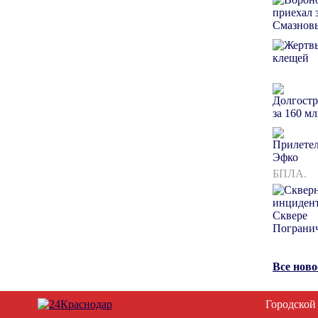
БПЛА.
Все нов
Городской