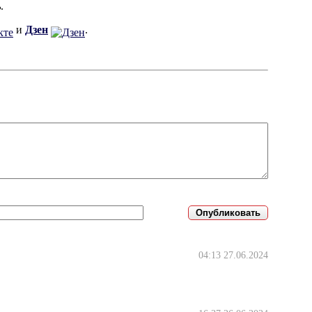
ь
.
и
Дзен
.
04:13 27.06.2024