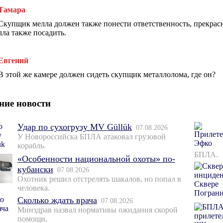
Тамара
Скупщик мелла должен также понести ответственность, прекрас
лла также посадить.
Евгений
В этой же камере должен сидеть скупщик металлолома, где он?
ние новости
Удар по сухогрузу MV Güllük
07.08.2026
У Новороссийска БПЛА атаковал грузовой
корабль.
БПЛА.
«Особенности национальной охоты» по-
кубански
07.08.2026
Охотник решил отстрелять шакалов, но попал в
человека.
Сколько ждать врача
07.08.2026
Минздрав назвал нормативы ожидания скорой
помощи.