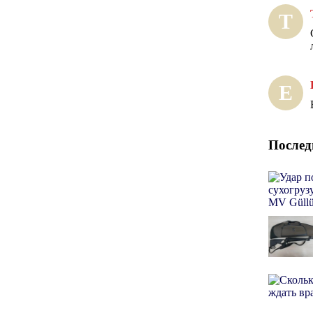
Т
Е
Послед