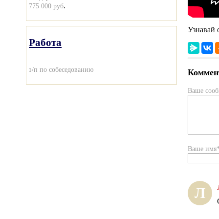
.
775 000 руб
Узнавай 
Работа
з/п по собеседованию
Коммент
Ваше соо
Ваше имя
Л