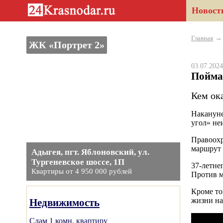
Новост
Главная
ЖК «Портрет 2»
03.07.20
Пойма
Кем ок
Накануне
угол» не
Правоохр
маршрут 
Адыгея, пгт. Яблоновский, ул.
Тургеневское шоссе, 1П
37-летне
Квартиры от 4 950 000 рублей
Против м
Кроме то
жизни на
Недвижимость
Сдам 1 комн. квартиру