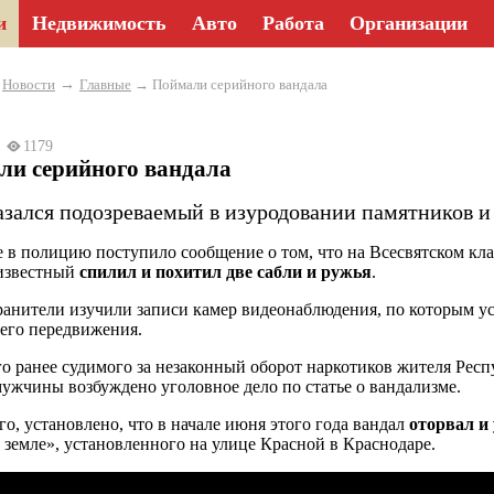
и
Недвижимость
Авто
Работа
Организации
→
→
Новости
Главные
→ Поймали серийного вандала
24
1179
ли серийного вандала
азался подозреваемый в изуродовании памятников и
 в полицию поступило сообщение о том, что на Всесвятском кл
известный
спилил и похитил две сабли и ружья
.
анители изучили записи камер видеонаблюдения, по которым ус
его передвижения.
го ранее судимого за незаконный оборот наркотиков жителя Рес
ужчины возбуждено уголовное дело по статье о вандализме.
го, установлено, что в начале июня этого года вандал
оторвал и 
 земле», установленного на улице Красной в Краснодаре.