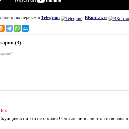
о новостях первым в
Telegram
,
ВКонтакте
арии (3)
бщение*
*
Лох
Скупщиков ни кто не посадит! Они же не знали что это ворован