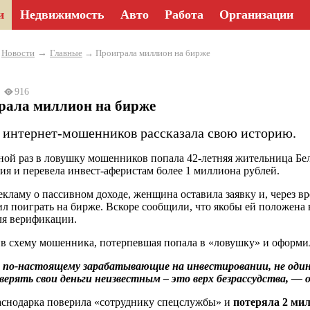
и
Недвижимость
Авто
Работа
Организации
→
→
Новости
Главные
→ Проиграла миллион на бирже
24
916
рала миллион на бирже
 интернет-мошенников рассказала свою историю.
ной раз в ловушку мошенников попала 42-летняя жительница Б
ия и перевела инвест-аферистам более 1 миллиона рублей.
екламу о пассивном доходе, женщина оставила заявку и, через вр
л поиграть на бирже. Вскоре сообщили, что якобы ей положена 
ля верификации.
 схему мошенника, потерпевшая попала в «ловушку» и оформила
по-настоящему зарабатывающие на инвестировании, не один 
верять свои деньги неизвестным – это верх безрассудства, —
аснодарка поверила «сотруднику спецслужбы» и
потеряла 2 ми