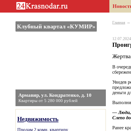
Новост
Главная
Клубный квартал «КУМИР»
12.07.20
Проиг
Жертва
В очеред
сбережен
Увидев р
предложи
деньги д
Армавир, ул. Кондратенко, д. 10
Квартиры от 5 280 000 рублей
Выполнив
— Люди, 
Слепо до
Недвижимость
Ранее кр
Продам 2 комн. квартиру