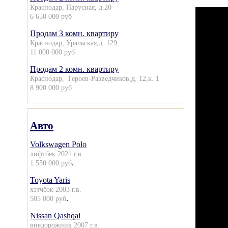
Краснодар, Парусная, д.20
6 650 000 руб
Продам 3 комн. квартиру
Краснодар, Уральская,д. 129
11 000 000 руб
Продам 2 комн. квартиру
Краснодар, Героев-Разведчиков,д. 12,к. 1
8 900 000 руб
Авто
Volkswagen Polo
лифтбек 2021 г.в.
.
1 550 000 руб
Toyota Yaris
хэтчбэк 2003 г.в.
.
505 000 руб
Nissan Qashqai
внедорожник 2007 г.в.