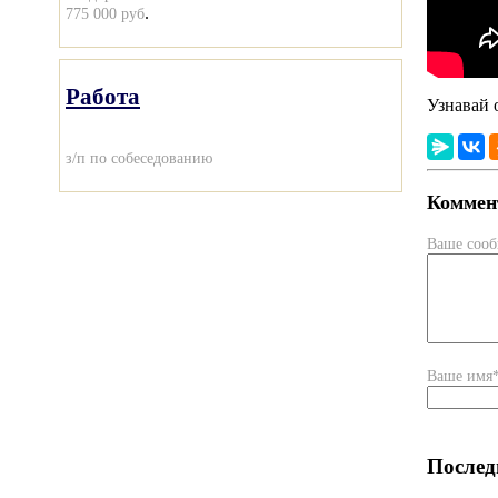
.
775 000 руб
Работа
Узнавай 
з/п по собеседованию
Коммент
Ваше соо
Ваше имя
Послед