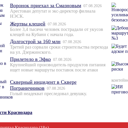
Воронок приехал за Смазновым
07.08.2026
Арестован депутат и экс-директор филиала
НЭСК.
Жертвы клещей
07.08.2026
Более 3,4 тысячи человек пострадали от укусов
клещей на Кубани с начала года.
Долгострой за 160 млн
07.08.2026
Третий раз сорвали сроки строительства перехода
на ул. Дзержинского.
Прилетело в Эфко
07.08.2026
Крупнейший производитель продуктов питания
ищет новые маршруты поставок после атаки
контейн
Скверный инцидент в Сквере
Пограничников
07.08.2026
Голый неадекват преследовал девушку.
ости Краснодара
 портал Краснодара (18+)