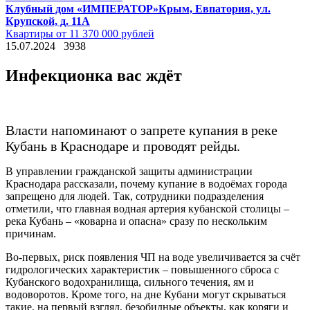
Клубный дом «ИМПЕРАТОР»
Крым, Евпатория, ул.
Крупской, д. 11А
Квартиры от 11 370 000 рублей
15.07.2024
3938
Инфекционка вас ждёт
Власти напоминают о запрете купания в реке
Кубань в Краснодаре и проводят рейды.
В управлении гражданской защиты администрации
Краснодара рассказали, почему купание в водоёмах города
запрещено для людей. Так, сотрудники подразделения
отметили, что главная водная артерия кубанской столицы –
река Кубань – «коварна и опасна» сразу по нескольким
причинам.
Во-первых, риск появления ЧП на воде увеличивается за счёт
гидрологических характеристик – повышенного сброса с
Кубанского водохранилища, сильного течения, ям и
водоворотов. Кроме того, на дне Кубани могут скрываться
такие, на первый взгляд, безобидные объекты, как коряги и