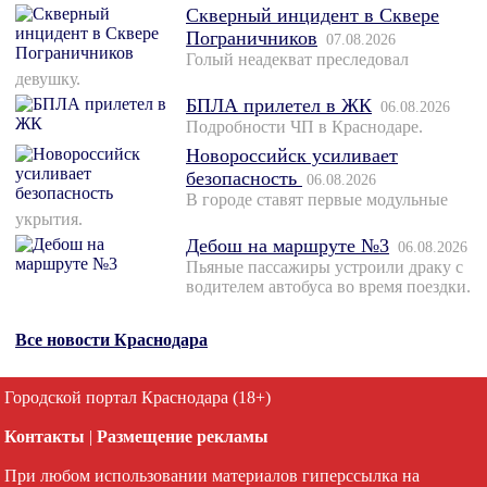
Скверный инцидент в Сквере
Пограничников
07.08.2026
Голый неадекват преследовал
девушку.
БПЛА прилетел в ЖК
06.08.2026
Подробности ЧП в Краснодаре.
Новороссийск усиливает
безопасность
06.08.2026
В городе ставят первые модульные
укрытия.
Дебош на маршруте №3
06.08.2026
Пьяные пассажиры устроили драку с
водителем автобуса во время поездки.
Все новости Краснодара
Городской портал Краснодара (18+)
Контакты
|
Размещение рекламы
При любом использовании материалов гиперссылка на