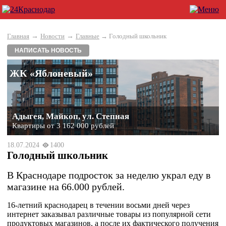
→
→
Главная
Новости
Главные
→ Голодный школьник
НАПИСАТЬ НОВОСТЬ
ЖК «Яблоневый»
Адыгея, Майкоп, ул. Степная
Квартиры от 3 162 000 рублей
18.07.2024
1400
Голодный школьник
В Краснодаре подросток за неделю украл еду в
магазине на 66.000 рублей.
16-летний краснодарец в течении восьми дней через
интернет заказывал различные товары из популярной сети
продуктовых магазинов, а после их фактического получения