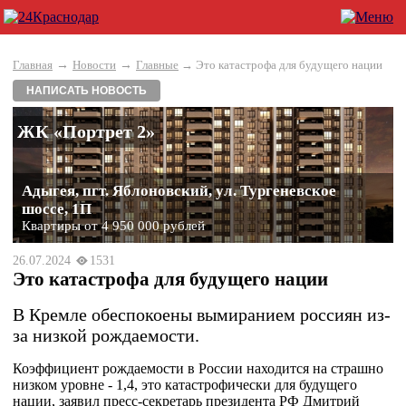
→
→
Главная
Новости
Главные
→ Это катастрофа для будущего нации
НАПИСАТЬ НОВОСТЬ
ЖК «Портрет 2»
Адыгея, пгт. Яблоновский, ул. Тургеневское
шоссе, 1П
Квартиры от 4 950 000 рублей
26.07.2024
1531
Это катастрофа для будущего нации
В Кремле обеспокоены вымиранием россиян из-
за низкой рождаемости.
Коэффициент рождаемости в России находится на страшно
низком уровне - 1,4, это катастрофически для будущего
нации, заявил пресс-секретарь президента РФ Дмитрий