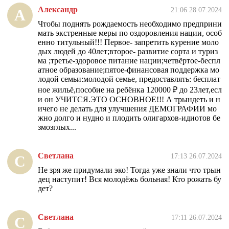
Александр
21:06 28.07.2024
А
Чтобы поднять рождаемость необходимо предприни
мать экстренные меры по оздоровления нации, особ
енно титульный!!! Первое- запретить курение моло
дых людей до 40лет;второе- развитие сорта и туриз
ма ;третье-здоровое питание нации;четвёртое-беспл
атное образование;пятое-финансовая поддержка мо
лодой семьи:молодой семье, предоставлять: бесплат
ное жильё,пособие на ребёнка 120000 ₽ до 23лет,есл
и он УЧИТСЯ.ЭТО ОСНОВНОЕ!!! А трындеть и н
ичего не делать для улучшения ДЕМОГРАФИИ мо
жно долго и нудно и плодить олигархов-идиотов бе
змозглых...
Светлана
17:13 26.07.2024
С
Не зря же придумали эко! Тогда уже знали что трын
дец наступит! Вся молодёжь больная! Кто рожать бу
дет?
Светлана
17:11 26.07.2024
С