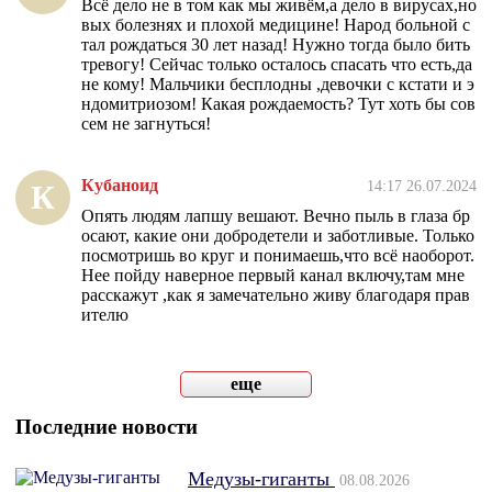
Всё дело не в том как мы живём,а дело в вирусах,но
вых болезнях и плохой медицине! Народ больной с
тал рождаться 30 лет назад! Нужно тогда было бить
тревогу! Сейчас только осталось спасать что есть,да
не кому! Мальчики бесплодны ,девочки с кстати и э
ндомитриозом! Какая рождаемость? Тут хоть бы сов
сем не загнуться!
Кубаноид
14:17 26.07.2024
К
Опять людям лапшу вешают. Вечно пыль в глаза бр
осают, какие они добродетели и заботливые. Только
посмотришь во круг и понимаешь,что всё наоборот.
Нее пойду наверное первый канал включу,там мне
расскажут ,как я замечательно живу благодаря прав
ителю
еще
Последние новости
Медузы-гиганты
08.08.2026