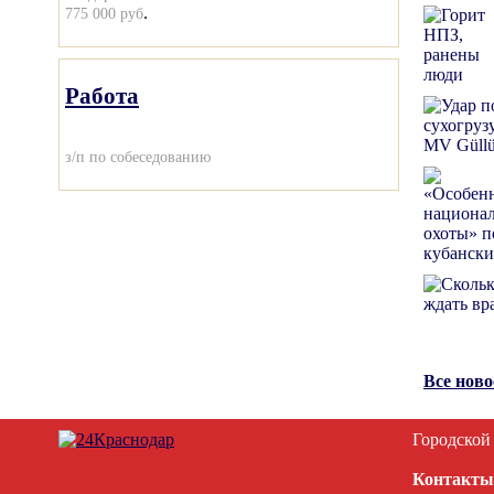
.
775 000 руб
Работа
з/п по собеседованию
Все нов
Городской
Контакты