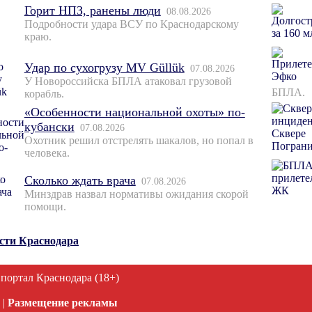
Горит НПЗ, ранены люди
08.08.2026
Подробности удара ВСУ по Краснодарскому
краю.
Удар по сухогрузу MV Güllük
07.08.2026
У Новороссийска БПЛА атаковал грузовой
БПЛА.
корабль.
«Особенности национальной охоты» по-
кубански
07.08.2026
Охотник решил отстрелять шакалов, но попал в
человека.
Сколько ждать врача
07.08.2026
Минздрав назвал нормативы ожидания скорой
помощи.
ости Краснодара
 портал Краснодара (18+)
|
Размещение рекламы