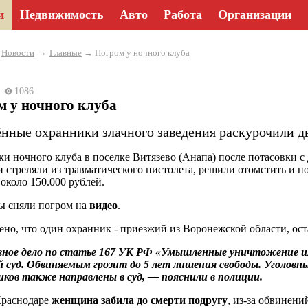
и
Недвижимость
Авто
Работа
Организации
→
→
Новости
Главные
→ Погром у ночного клуба
24
1086
 у ночного клуба
ённые охранники злачного заведения раскурочили д
и ночного клуба в поселке Витязево (Анапа) после потасовки 
и стреляли из травматического пистолета, решили отомстить и
 около 150.000 рублей.
ы сняли погром на
видео
.
ено, что один охранник - приезжий из Воронежской области, оста
вное дело по статье 167 УК РФ «Умышленные уничтожение и
й суд. Обвиняемым грозит до 5 лет лишения свободы. Уголов
иков также направлены в суд, — пояснили в полиции.
Краснодаре
женщина забила до смерти подругу
, из-за обвинен