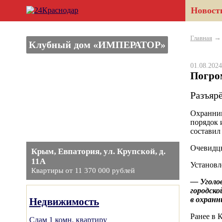
Новост
Главная
Клубный дом «ИМПЕРАТОР»
01.08.20
Погром
Разъяр
Охранник
порядок 
составил
Очевидц
Крым, Евпатория, ул. Крупской, д.
11А
Установл
Квартиры от 11 370 000 рублей
— Уголо
городско
в охранн
Недвижимость
Ранее в 
Сдам 1 комн. квартиру