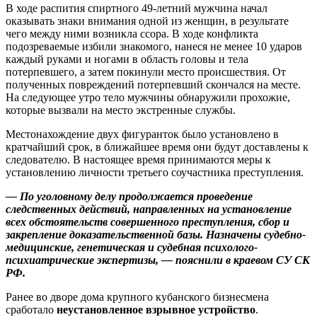
В ходе распития спиртного 49-летний мужчина начал
оказывать знаки внимания одной из женщин, в результате
чего между ними возникла ссора. В ходе конфликта
подозреваемые избили знакомого, нанеся не менее 10 ударов
каждый руками и ногами в область головы и тела
потерпевшего, а затем покинули место происшествия. От
полученных повреждений потерпевший скончался на месте.
На следующее утро тело мужчины обнаружили прохожие,
которые вызвали на место экстренные службы.
Местонахождение двух фигуранток было установлено в
кратчайший срок, в ближайшее время они будут доставлены к
следователю. В настоящее время принимаются меры к
установлению личности третьего соучастника преступления.
— По уголовному делу продолжается проведение
следственных действий, направленных на установление
всех обстоятельств совершенного преступления, сбор и
закрепление доказательственной базы. Назначены судебно-
медицинские, генетическая и судебная психолого-
психиатрические экспертизы, — пояснили в краевом СУ СК
РФ.
Ранее во дворе дома крупного кубанского бизнесмена
сработало
неустановленное взрывное устройство
.