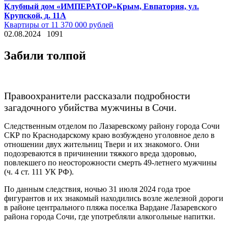
Клубный дом «ИМПЕРАТОР»
Крым, Евпатория, ул.
Крупской, д. 11А
Квартиры от 11 370 000 рублей
02.08.2024
1091
Забили толпой
Правоохранители рассказали подробности
загадочного убийства мужчины в Сочи.
Следственным отделом по Лазаревскому району города Сочи
СКР по Краснодарскому краю возбуждено уголовное дело в
отношении двух жительниц Твери и их знакомого. Они
подозреваются в причинении тяжкого вреда здоровью,
повлекшего по неосторожности смерть 49-летнего мужчины
(ч. 4 ст. 111 УК РФ).
По данным следствия, ночью 31 июля 2024 года трое
фигурантов и их знакомый находились возле железной дороги
в районе центрального пляжа поселка Вардане Лазаревского
района города Сочи, где употребляли алкогольные напитки.