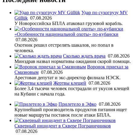
Удар по сухогрузу MV
Güllük
07.08.2026
У Новороссийска БПЛА атаковал грузовой корабль.
«Особенности национальной охоты» по-кубански
07.08.2026
Охотник решил отстрелять шакалов, но попал в
человека.
Сколько ждать врача
07.08.2026
Минздрав назвал нормативы ожидания скорой помощи.
Воронок приехал за
Смазновым
07.08.2026
Арестован депутат и экс-директор филиала НЭСК.
Жертвы клещей
07.08.2026
Более 3,4 тысячи человек пострадали от укусов клещей
на Кубани с начала года.
Прилетело в Эфко
07.08.2026
Крупнейший производитель продуктов питания ищет
новые маршруты поставок после атаки БПЛА.
Скверный инцидент в Сквере Пограничников
07.08.2026