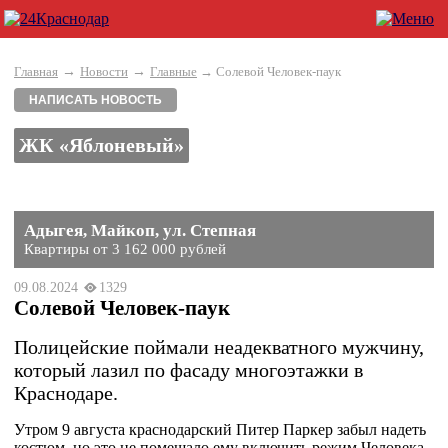
→
→
Главная
Новости
Главные
→ Солевой Человек-паук
НАПИСАТЬ НОВОСТЬ
ЖК «Яблоневый»
Адыгея, Майкоп, ул. Степная
Квартиры от 3 162 000 рублей
09.08.2024
1329
Солевой Человек-паук
Полицейские поймали неадекватного мужчину,
который лазил по фасаду многоэтажки в
Краснодаре.
Утром 9 августа краснодарский Питер Паркер забыл надеть
костюм, но это не помешало ему включить режим Человека-