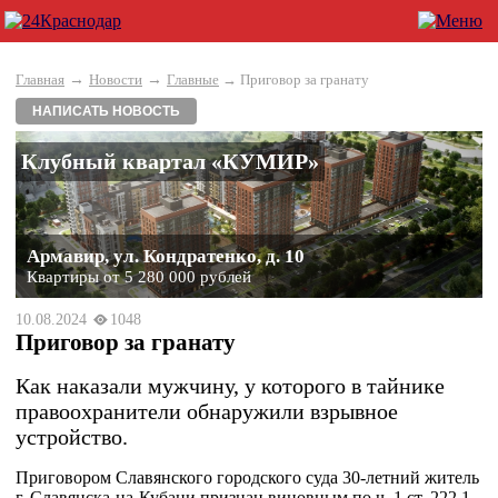
→
→
Главная
Новости
Главные
→ Приговор за гранату
НАПИСАТЬ НОВОСТЬ
Клубный квартал «КУМИР»
Армавир, ул. Кондратенко, д. 10
Квартиры от 5 280 000 рублей
10.08.2024
1048
Приговор за гранату
Как наказали мужчину, у которого в тайнике
правоохранители обнаружили взрывное
устройство.
Приговором Славянского городского суда 30-летний житель
г. Славянска-на-Кубани признан виновным по ч. 1 ст. 222.1