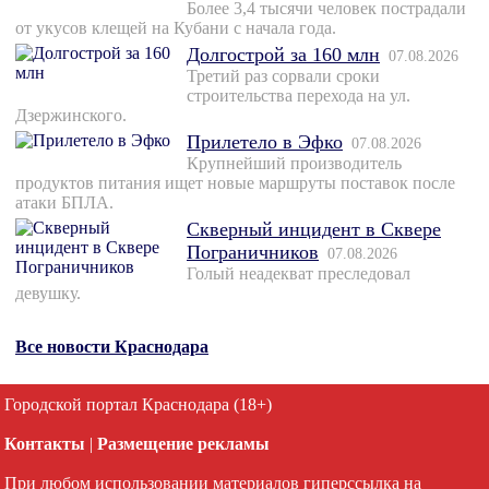
Более 3,4 тысячи человек пострадали
от укусов клещей на Кубани с начала года.
Долгострой за 160 млн
07.08.2026
Третий раз сорвали сроки
строительства перехода на ул.
Дзержинского.
Прилетело в Эфко
07.08.2026
Крупнейший производитель
продуктов питания ищет новые маршруты поставок после
атаки БПЛА.
Скверный инцидент в Сквере
Пограничников
07.08.2026
Голый неадекват преследовал
девушку.
Все новости Краснодара
Городской портал Краснодара (18+)
Контакты
|
Размещение рекламы
При любом использовании материалов гиперссылка на