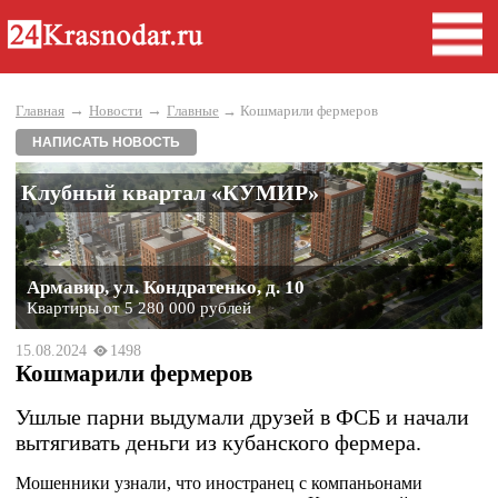
→
→
Главная
Новости
Главные
→ Кошмарили фермеров
НАПИСАТЬ НОВОСТЬ
Клубный квартал «КУМИР»
Армавир, ул. Кондратенко, д. 10
Квартиры от 5 280 000 рублей
15.08.2024
1498
Кошмарили фермеров
Ушлые парни выдумали друзей в ФСБ и начали
вытягивать деньги из кубанского фермера.
Мошенники узнали, что иностранец с компаньонами