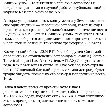
«мини-Луну». Это выяснили испанские астрономы и
поделились данными в научной работе, опубликованной в
журнале Research Notes of the AAS.
Авторы утверждают, что к концу месяца у Земли появится
еще один спутник — небольшой астероид, который будет
притягиваться гравитацией нашей планеты в течение почти
57 дней. 2024 PT5 станет «мини-Луной» 29 сентября 2024
года, а освободится от гравитационного притяжения Земли
и вернется на гелиоцентрическую траекторию 25 ноября.
Космический объект 2024 PT5 был обнаружен Системой
оповещения о столкновении астероидов с Землей (Asteroid
Terrestrial-impact Last Alert System, ATLAS) 7 августа этого
года. Как поясняется в статье на Live Science, несмотря на
почти 57-дневный близкий пролет, с Земли астероид будет
трудно увидеть, поскольку его размер в поперечнике всего
10 м.
Наша планета время от времени захватывает
дополнительные спутники. Похожие события произошли в
1981 и 2022 годах, когда объект 2022 NX 1 стал спутником
Земли, прежде чем отдалиться еще дальше, отметили
астрономы.