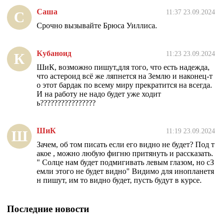
Саша
11:37 23.09.2024
С
Срочно вызывайте Брюса Уиллиса.
Кубаноид
11:23 23.09.2024
К
ШиК, возможно пишут,для того, что есть надежда,
что астероид всё же ляпнется на Землю и наконец-т
о этот бардак по всему миру прекратится на всегда.
И на работу не надо будет уже ходит
ь????????????????
ШиК
11:19 23.09.2024
Ш
Зачем, об том писать если его видно не будет? Под т
акое , можно любую фигню притянуть и рассказать.
" Солце нам будет подмигивать левым глазом, но сЗ
емли этого не будет видно" Видимо для инопланетя
н пишут, им то видно будет, пусть будут в курсе.
Последние новости