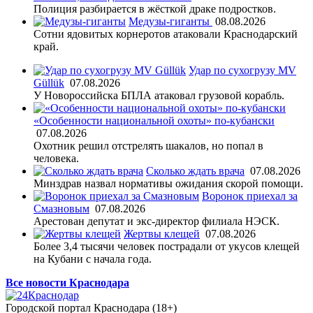
Полиция разбирается в жёсткой драке подростков.
Медузы-гиганты
08.08.2026
Сотни ядовитых корнеротов атаковали Краснодарский
край.
Удар по сухогрузу MV
Güllük
07.08.2026
У Новороссийска БПЛА атаковал грузовой корабль.
«Особенности национальной охоты» по-кубански
07.08.2026
Охотник решил отстрелять шакалов, но попал в
человека.
Сколько ждать врача
07.08.2026
Минздрав назвал нормативы ожидания скорой помощи.
Воронок приехал за
Смазновым
07.08.2026
Арестован депутат и экс-директор филиала НЭСК.
Жертвы клещей
07.08.2026
Более 3,4 тысячи человек пострадали от укусов клещей
на Кубани с начала года.
Все новости Краснодара
Городской портал Краснодара (18+)