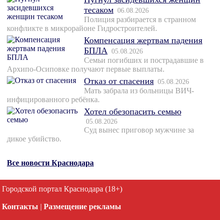
тесаком
06.08.2026
Полиция разбирается в странном
конфликте в микрорайоне Гидростроителей.
Компенсация жертвам падения
БПЛА
05.08.2026
Семьи погибших и пострадавшие в
Архипо-Осиповке получают первые выплаты.
Отказ от спасения
05.08.2026
Мать забрала из больницы ВИЧ-
инфицированного ребёнка.
Хотел обезопасить семью
05.08.2026
Суд вынес приговор мужчине за
дикое убийство.
Все новости Краснодара
Городской портал Краснодара (18+)
Контакты
|
Размещение рекламы