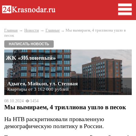
→
→
Главная
Новости
Главные
→ Мы вымираем, 4 триллиона ушло в
песок
НАПИСАТЬ НОВОСТЬ
ЖК «Яблоневый»
Адыгея, Майкоп, ул. Степная
Квартиры от 3 162 000 рублей
08.10.2024
1454
Мы вымираем, 4 триллиона ушло в песок
На НТВ раскритиковали проваленную
демографическую политику в России.