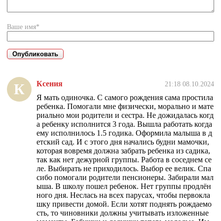
Ваше имя*
Ксения
21:18 08.10.2024
К
Я мать одиночка. С самого рождения сама простила
ребенка. Помогали мне физически, морально и мате
риально мои родители и сестра. Не дожидалась когд
а ребенку исполнится 3 года. Вышла работать когда
ему исполнилось 1.5 годика. Оформила малыша в д
етский сад. И с этого дня начались будни мамочки,
которая вовремя должна забрать ребенка из садика,
так как нет дежурной группы. Работа в соседнем се
ле. Выбирать не приходилось. Выбор ее велик. Спа
сибо помогали родители пенсионеры. Забирали мал
ыша. В школу пошел ребенок. Нет группы продлён
ного дня. Неслась на всех парусах, чтобы первокла
шку привести домой. Если хотят поднять рождаемо
сть, то чиновники должны учитывать изложенные