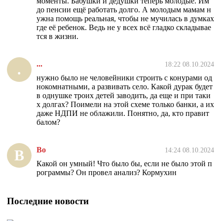
моменты. Бабушки и дедушки теперь молодые. Им
до пенсии ещё работать долго. А молодым мамам н
ужна помощь реальная, чтобы не мучилась в думках
где её ребенок. Ведь не у всех всё гладко складывае
тся в жизни.
...
18:22 08.10.2024
.
нужно было не человейники строить с конурами од
нокомнатными, а развивать село. Какой дурак будет
в однушке троих детей заводить, да еще и при таки
х долгах? Поимели на этой схеме только банки, а их
даже НДПИ не облажили. Понятно, да, кто правит
балом?
Во
14:24 08.10.2024
В
Какой он умный! Что было бы, если не было этой п
рограммы? Он провел анализ? Кормухин
Последние новости