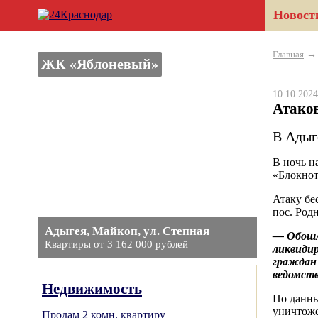
Новост
Главная
ЖК «Яблоневый»
10.10.20
Атако
В Адыг
В ночь н
«Блокнот
Атаку бе
пос. Род
Адыгея, Майкоп, ул. Степная
— Обошло
Квартиры от 3 162 000 рублей
ликвидир
граждан 
ведомств
Недвижимость
По данн
уничтоже
Продам 2 комн. квартиру