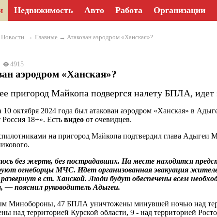
и
Недвижимость
Авто
Работа
Организации
→
→
Новости
Главные
→ Атакован аэродром «Ханская»?
24
4915
ван аэродром «Ханская»?
ее пригород Майкопа подвергся налету БПЛА, идет 
а 10 октября 2024 года был атакован аэродром «Ханская» в Адыге
 Россия 18+». Есть
видео
от очевидцев.
спилотниками на пригород Майкопа подтвердил глава Адыгеи 
никового.
сь без жертв, без пострадавших. На месте находятся предс
уют огнеборцы МЧС. Идет организованная эвакуация жителей
развернут в ст. Ханской. Люди будут обеспечены всем необх
, — пояснил руководитель Адыгеи.
ым Минобороны, 47 БПЛА уничтожены минувшей ночью над тер
ны над территорией Курской области, 9 - над территорией Ростов