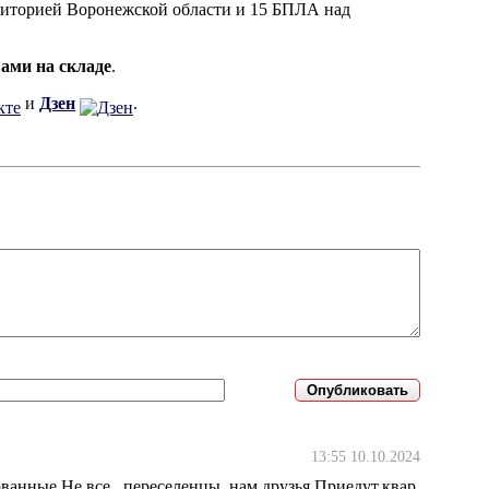
рриторией Воронежской области и 15 БПЛА над
ами на складе
.
и
Дзен
.
13:55 10.10.2024
ванные.Не все ,,переселенцы,,нам друзья.Приедут,квар