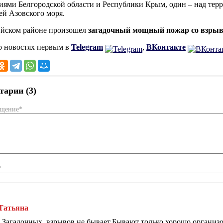
иями Белгородской области и Республики Крым, один – над те
ей Азовского моря.
Ейском районе произошел
загадочный мощный пожар со взрыв
о новостях первым в
Telegram
,
ВКонтакте
арии (3)
бщение*
*
Татьяна
,,Загадочных,,взрывов не бывает.Бывают только хорошо организо