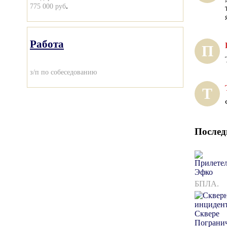
.
775 000 руб
Работа
П
з/п по собеседованию
Т
Послед
БПЛА.