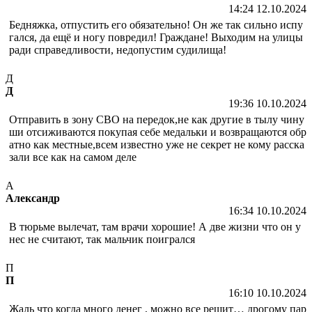
14:24 12.10.2024
Бедняжка, отпустить его обязательно! Он же так сильно испу
гался, да ещё и ногу повредил! Граждане! Выходим на улицы
ради справедливости, недопустим судилища!
Д
Д
19:36 10.10.2024
Отправить в зону СВО на передок,не как другие в тылу чину
ши отсиживаются покупая себе медальки и возвращаются обр
атно как местные,всем известно уже не секрет не кому расска
зали все как на самом деле
А
Александр
16:34 10.10.2024
В тюрьме вылечат, там врачи хорошие! А две жизни что он у
нес не считают, так мальчик поигрался
П
П
16:10 10.10.2024
Жаль что когда много денег , можно все решит… дрогому пар