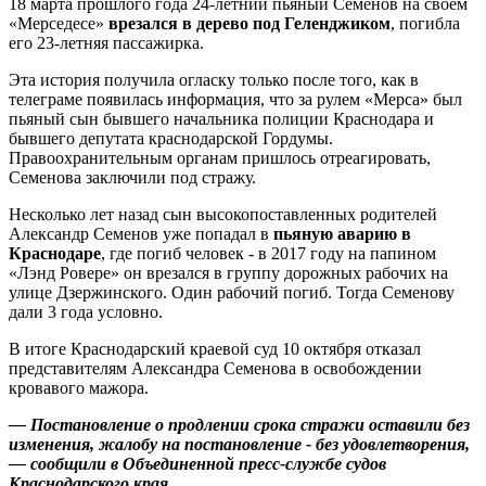
18 марта прошлого года 24-летний пьяный Семенов на своем
«Мерседесе»
врезался в дерево под Геленджиком
, погибла
его 23-летняя пассажирка.
Эта история получила огласку только после того, как в
телеграме появилась информация, что за рулем «Мерса» был
пьяный сын бывшего начальника полиции Краснодара и
бывшего депутата краснодарской Гордумы.
Правоохранительным органам пришлось отреагировать,
Семенова заключили под стражу.
Несколько лет назад сын высокопоставленных родителей
Александр Семенов уже попадал в
пьяную аварию в
Краснодаре
, где погиб человек - в 2017 году на папином
«Лэнд Ровере» он врезался в группу дорожных рабочих на
улице Дзержинского. Один рабочий погиб. Тогда Семенову
дали 3 года условно.
В итоге Краснодарский краевой суд 10 октября отказал
представителям Александра Семенова в освобождении
кровавого мажора.
— Постановление о продлении срока стражи оставили без
изменения, жалобу на постановление - без удовлетворения,
— сообщили в Объединенной пресс-службе судов
Краснодарского края.