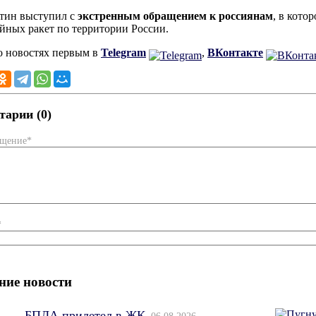
тин выступил с
экстренным обращением к россиянам
, в кото
йных ракет по территории России.
о новостях первым в
Telegram
,
ВКонтакте
арии (0)
бщение*
*
ние новости
БПЛА прилетел в ЖК