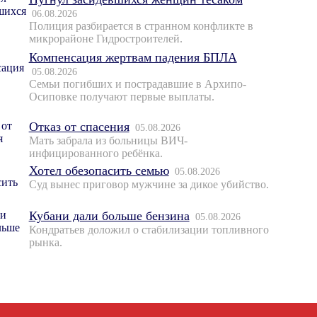
06.08.2026
Полиция разбирается в странном конфликте в
микрорайоне Гидростроителей.
Компенсация жертвам падения БПЛА
05.08.2026
Семьи погибших и пострадавшие в Архипо-
Осиповке получают первые выплаты.
Отказ от спасения
05.08.2026
Мать забрала из больницы ВИЧ-
инфицированного ребёнка.
Хотел обезопасить семью
05.08.2026
Суд вынес приговор мужчине за дикое убийство.
Кубани дали больше бензина
05.08.2026
Кондратьев доложил о стабилизации топливного
рынка.