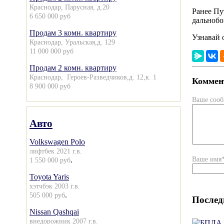
Краснодар, Парусная, д.20
Ранее Пу
6 650 000 руб
дальнобо
Продам 3 комн. квартиру
Узнавай 
Краснодар, Уральская,д. 129
11 000 000 руб
Продам 2 комн. квартиру
Краснодар, Героев-Разведчиков,д. 12,к. 1
Коммент
8 900 000 руб
Ваше соо
Авто
Volkswagen Polo
лифтбек 2021 г.в.
Ваше имя
.
1 550 000 руб
Toyota Yaris
хэтчбэк 2003 г.в.
.
505 000 руб
Послед
Nissan Qashqai
внедорожник 2007 г.в.