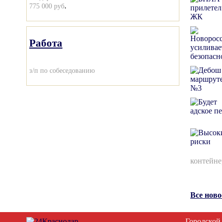
.
775 000 руб
Работа
з/п по собеседованию
контейне
Все нов
Городской