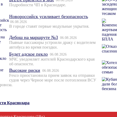
06.08.2026
Подробности ЧП в Краснодаре.
Новороссийск усиливает безопасность
06.08.2026
В городе ставят первые модульные укрытия.
Дебош на маршруте №3
06.08.2026
Пьяные пассажиры устроили драку с водителем
автобуса во время поездки.
Будет адское пекло
06.08.2026
МЧС уведомляет жителей Краснодарского края
об опасности.
Высокие риски
06.08.2026
Fesco приостановила прием заявок на отправки
судов через Черное море после потопления ВСУ
ровоза.
ости Краснодара
 портал Краснодара (18+)