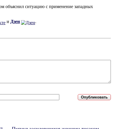
ром объяснил ситуацию с применение западных
и
Дзен
.
Пугнул засидевшихся женщин тесаком