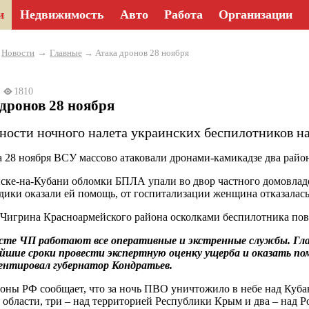
и
Недвижимость
Авто
Работа
Организации
→
→
Новости
Главные
→ Атака дронов 28 ноября
4
1810
дронов 28 ноября
ности ночного налета украинских беспилотников на
а 28 ноября ВСУ массово атаковали дронами-камикадзе два райо
ске-на-Кубани обломки БПЛА упали во двор частного домовладе
дики оказали ей помощь, от госпитализации женщина отказалась
 Чигрина Красноармейского района осколками беспилотника по
сте ЧП работают все оперативные и экстренные службы. Гла
йшие сроки провести экспертную оценку ущерба и оказать п
ентировал губернатор Кондратьев.
ны РФ сообщает, что за ночь ПВО уничтожило в небе над Кубан
 области, три – над территорией Республики Крым и два – над Р