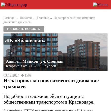
→
→
Главная
Новости
Главные
→ Из-за провала снова изменили
движение трамваев
НАПИСАТЬ НОВОСТЬ
ЖК «Яблоневый»
Адыгея, Майкоп, ул. Степная
Квартиры от 3 162 000 рублей
03.12.2024
1509
Из-за провала снова изменили движение
трамваев
Подобности сложившейся ситуации с
общественным транспортом в Краснодаре.
3 декабря в КТТУ рассказали, что трамваи №1 вновь