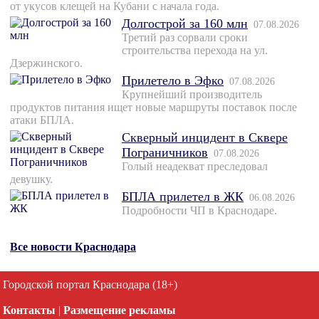
от укусов клещей на Кубани с начала года.
Долгострой за 160 млн
07.08.2026
Третий раз сорвали сроки
строительства перехода на ул.
Дзержинского.
Прилетело в Эфко
07.08.2026
Крупнейший производитель
продуктов питания ищет новые маршруты поставок после
атаки БПЛА.
Скверный инцидент в Сквере
Пограничников
07.08.2026
Голый неадекват преследовал
девушку.
БПЛА прилетел в ЖК
06.08.2026
Подробности ЧП в Краснодаре.
Все новости Краснодара
Городской портал Краснодара (18+)
Контакты
|
Размещение рекламы