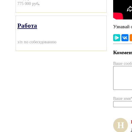
.
775 000 руб
Работа
Узнавай 
з/п по собеседованию
Коммент
Ваше соо
Ваше имя
Н