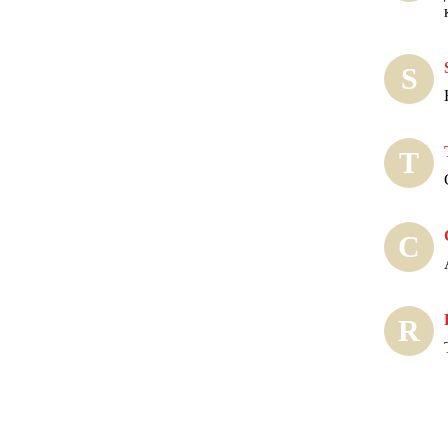
S
Т
С
R