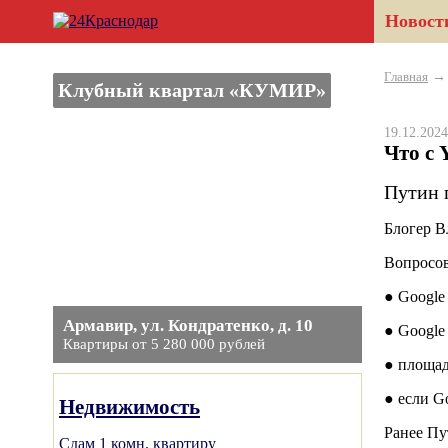
Новост
Главная
Клубный квартал «КУМИР»
19.12.20
Что с 
Путин 
Блогер В
Вопросов
● Google
Армавир, ул. Кондратенко, д. 10
● Google
Квартиры от 5 280 000 рублей
● площад
● если Go
Недвижимость
Ранее П
Сдам 1 комн. квартиру