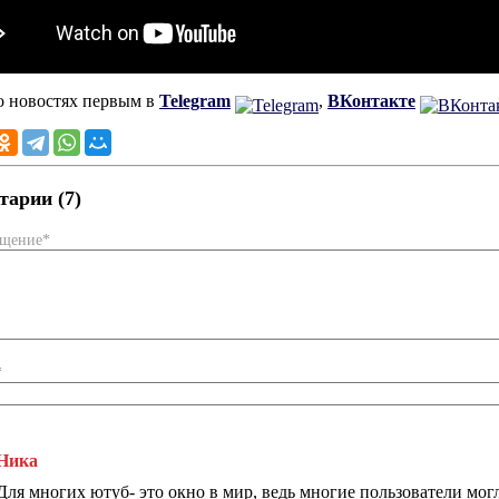
о новостях первым в
Telegram
,
ВКонтакте
арии (7)
бщение*
*
Ника
Для многих ютуб- это окно в мир, ведь многие пользователи мо