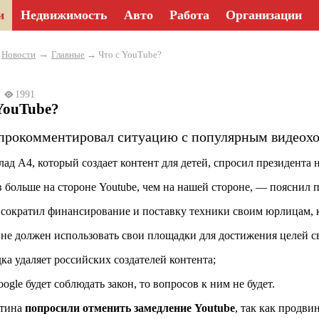
и
Недвижимость
Авто
Работа
Организации
→
→
Новости
Главные
→ Что с YouTube?
24
1991
YouTube?
прокомментировал ситуацию с популярным видеохо
лад А4, который создает контент для детей, спросил президента 
 больше на стороне Youtube, чем на нашей стороне, — пояснил п
 сократил финансирование и поставку техники своим юрлицам, к
 не должен использовать свои площадки для достижения целей с
ка удаляет российских создателей контента;
ogle будет соблюдать закон, то вопросов к ним не будет.
утина
попросили отменить замедление
Youtube
, так как продви