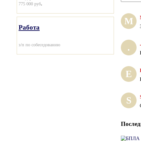
.
775 000 руб
М
Работа
.
з/п по собеседованию
.
Е
S
Послед