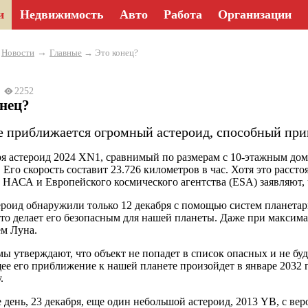
и
Недвижимость
Авто
Работа
Организации
→
→
Новости
Главные
→ Это конец?
24
2252
онец?
е приближается огромный астероид, способный при
ря астероид 2024 XN1, сравнимый по размерам с 10-этажным дом
. Его скорость составит 23.726 километров в час. Хотя это расс
 НАСА и Европейского космического агентства (ESA) заявляют,
ероид обнаружили только 12 декабря с помощью систем планетар
что делает его безопасным для нашей планеты. Даже при максима
ем Луна.
ы утверждают, что объект не попадет в список опасных и не буд
е его приближение к нашей планете произойдет в январе 2032 го
у.
е день, 23 декабря, еще один небольшой астероид, 2013 YB, с вер