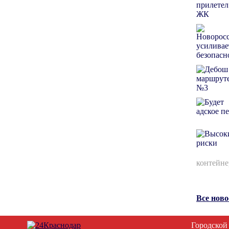
контейне
Все нов
Городской