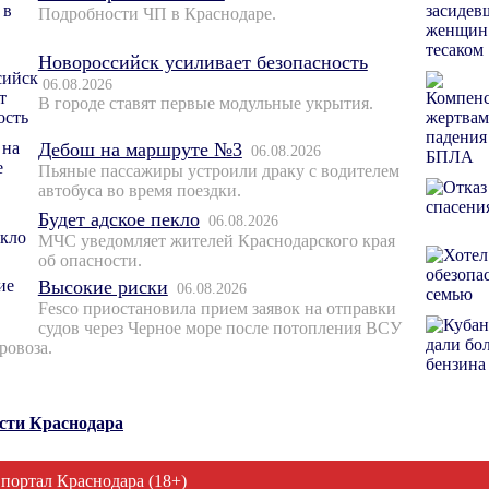
Подробности ЧП в Краснодаре.
Новороссийск усиливает безопасность
06.08.2026
В городе ставят первые модульные укрытия.
Дебош на маршруте №3
06.08.2026
Пьяные пассажиры устроили драку с водителем
автобуса во время поездки.
Будет адское пекло
06.08.2026
МЧС уведомляет жителей Краснодарского края
об опасности.
Высокие риски
06.08.2026
Fesco приостановила прием заявок на отправки
судов через Черное море после потопления ВСУ
ровоза.
ости Краснодара
 портал Краснодара (18+)