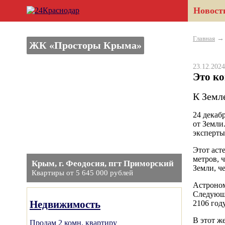
Новост
Главная
ЖК «Просторы Крыма»
23.12.20
Это к
К Земл
24 декаб
от Земли
эксперты
Этот аст
метров, 
Крым, г. Феодосия, пгт Приморский
Земли, ч
Квартиры от 5 645 000 рублей
Астроном
Следующе
Недвижимость
2106 год
В этот ж
Продам 2 комн. квартиру