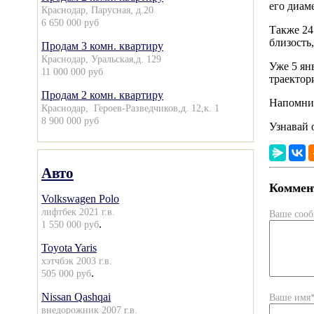
его диам
Краснодар, Парусная, д.20
6 650 000 руб
Также 24
близость
Продам 3 комн. квартиру
Краснодар, Уральская,д. 129
Уже 5 ян
11 000 000 руб
траектор
Продам 2 комн. квартиру
Напомним
Краснодар, Героев-Разведчиков,д. 12,к. 1
8 900 000 руб
Узнавай 
Авто
Коммент
Volkswagen Polo
лифтбек 2021 г.в.
Ваше соо
.
1 550 000 руб
Toyota Yaris
хэтчбэк 2003 г.в.
.
505 000 руб
Nissan Qashqai
Ваше имя
внедорожник 2007 г.в.