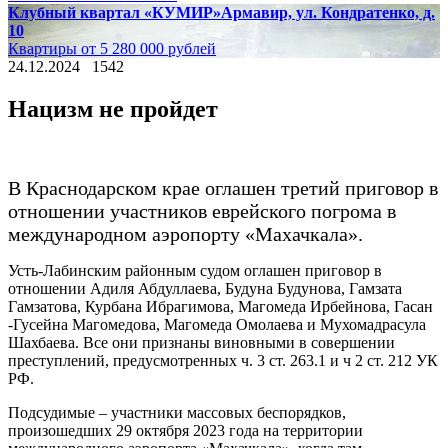
Клубный квартал «КУМИР»
Армавир, ул. Кондратенко, д.
10
Квартиры от 5 280 000 рублей
24.12.2024
1542
Нацизм не пройдет
В Краснодарском крае оглашен третий приговор в
отношении участников еврейского погрома в
международном аэропорту «Махачкала».
Усть-Лабинским районным судом оглашен приговор в
отношении Адиля Абдуллаева, Будуна Будунова, Гамзата
Гамзатова, Курбана Ибрагимова, Магомеда Ирбейнова, Гасан
-Гусейна Магомедова, Магомеда Омолаева и Мухомадрасула
Шахбаева. Все они признаны виновными в совершении
преступлений, предусмотренных ч. 3 ст. 263.1 и ч 2 ст. 212 УК
РФ.
Подсудимые – участники массовых беспорядков,
произошедших 29 октября 2023 года на территории