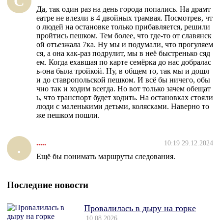
С
Да, так один раз на день города попались. На драмт
еатре не влезли в 4 двойных трамвая. Посмотрев, чт
о людей на остановке только прибавляется, решили
пройтись пешком. Тем более, что где-то от славянск
ой отъезжала 7ка. Ну мы и подумали, что прогуляем
ся, а она как-раз подрулит, мы в неё быстренько сяд
ем. Когда ехавшая по карте семёрка до нас добралас
ь-она была тройкой. Ну, в общем то, так мы и дошл
и до ставропольской пешком. И всё бы ничего, обы
чно так и ходим всегда. Но вот только зачем обещат
ь, что транспорт будет ходить. На остановках стояли
люди с маленькими детьми, колясками. Наверно то
же пешком пошли.
.....
10:19 29.12.2024
.
Ещё бы понимать маршруты следования.
Последние новости
Провалилась в дыру на горке
10.08.2026