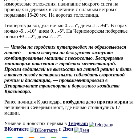
изморозевые отложения, налипание мокрого снега на
проводах и деревьях в сочетании с сильным ветром с
порывами 15-20 м/с. На дорогах гололедица.
Температура воздуха ночью 0…-5°, днем -1…+4°. В горах
ночью -5…-10°, днем 0…-5°. На Черноморском побережье
ночью +3…-2°, днем 2…7°.
— Чтобы на городских путепроводах не образовывался
гололёд — этим вечером на дежурство заступят
комбинированные машины с пескосолью. Беспрерывно
мониторим показания с городских метеостанций.
Просим водителей не выезжать на летней резине и быть
в такую погоду осторожными, соблюдать скоростной
режим и дистанцию, — прокомментировали в
Департаменте транспорта и дорожного хозяйства
Краснодара.
Ранее полиция Краснодара
возбудила дело против мэрии
за
нечищеный Северный мост, где ночью столкнулись 17
машин.
Узнавай о новостях первым в
Telegram
,
ВКонтакте
и
Дзен
.