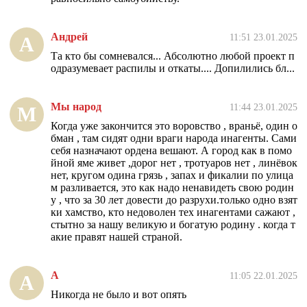
Андрей
11:51 23.01.2025
А
Та кто бы сомневался... Абсолютно любой проект п
одразумевает распилы и откаты.... Допилились бл...
Мы народ
11:44 23.01.2025
М
Когда уже закончится это воровство , враньё, один о
бман , там сидят одни враги народа инагенты. Сами
себя назначают ордена вешают. А город как в помо
йной яме живет ,дорог нет , тротуаров нет , линёвок
нет, кругом одина грязь , запах и фикалии по улица
м разливается, это как надо ненавидеть свою родин
у , что за 30 лет довести до разрухи.только одно взят
ки хамство, кто недоволен тех инагентами сажают ,
стытно за нашу великую и богатую родину . когда т
акие правят нашей страной.
А
11:05 22.01.2025
А
Никогда не было и вот опять