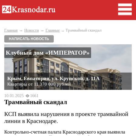
→
→
Главная
Новости
Главные
→ Трамвайный скандал
НАПИСАТЬ НОВОСТЬ
Клубный дом «ИМПЕРАТОР»
Крым, Евпатория, ул. Крупской, д. 11А
Квартиры от 11 370 000 рублей
10.01.2025
1661
Трамвайный скандал
КСП выявила нарушения в проекте трамвайной
линии в Краснодаре.
Контрольно-счетная палата Краснодарского края выявила